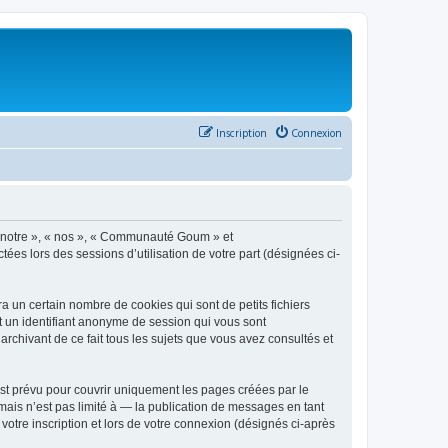
Inscription
Connexion
 « notre », « nos », « Communauté Goum » et
ées lors des sessions d’utilisation de votre part (désignées ci-
un certain nombre de cookies qui sont de petits fichiers
et un identifiant anonyme de session qui vous sont
chivant de ce fait tous les sujets que vous avez consultés et
t prévu pour couvrir uniquement les pages créées par le
ais n’est pas limité à — la publication de messages en tant
otre inscription et lors de votre connexion (désignés ci-après