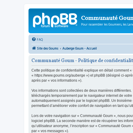
Communauté Gou
Pour rassembler les Goumiers, les Lanc
FAQ
Site des Goums
Auberge Goum - Accueil
Communauté Goum - Politique de confidentiali
Cette politique de confidentialité explique en détail comment
« https://www.goums.org/auberge ») et phpBB (désigné ci-après pa
après par « vos informations »).
Vos informations sont collectées de deux manières différentes
téléchargés temporairement par le navigateur internet de votre 
automatiquement assignés par le logiciel phpBB. Un troisième c
permettant d’améliorer votre confort de navigation en tant qu’uti
Lors de votre navigation sur « Communauté Goum », nous pouvo
logiciel phpBB. La seconde manière est de récupérer les infor
qu’utilisateur anonyme, l’inscription sur « Communauté Goum » 
par « vos messages »).