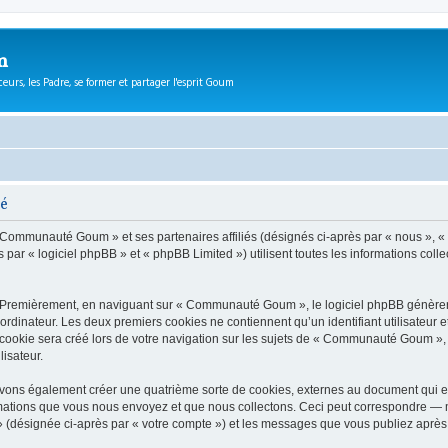
m
eurs, les Padre, se former et partager l'esprit Goum
té
 « Communauté Goum » et ses partenaires affiliés (désignés ci-après par « nous »,
r « logiciel phpBB » et « phpBB Limited ») utilisent toutes les informations collect
. Premièrement, en naviguant sur « Communauté Goum », le logiciel phpBB génèrera 
ordinateur. Les deux premiers cookies ne contiennent qu’un identifiant utilisateur 
ookie sera créé lors de votre navigation sur les sujets de « Communauté Goum », ar
lisateur.
ns également créer une quatrième sorte de cookies, externes au document qui es
mations que vous nous envoyez et que nous collectons. Ceci peut correspondre — m
(désignée ci-après par « votre compte ») et les messages que vous publiez après v