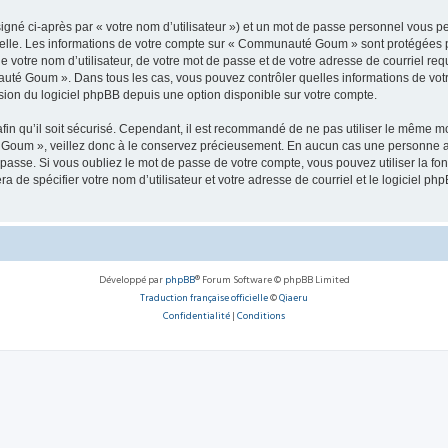
igné ci-après par « votre nom d’utilisateur ») et un mot de passe personnel vous p
nelle. Les informations de votre compte sur « Communauté Goum » sont protégées p
de votre nom d’utilisateur, de votre mot de passe et de votre adresse de courriel r
nauté Goum ». Dans tous les cas, vous pouvez contrôler quelles informations de vo
sion du logiciel phpBB depuis une option disponible sur votre compte.
afin qu’il soit sécurisé. Cependant, il est recommandé de ne pas utiliser le même mot
Goum », veillez donc à le conservez précieusement. En aucun cas une personne a
passe. Si vous oubliez le mot de passe de votre compte, vous pouvez utiliser la fo
ra de spécifier votre nom d’utilisateur et votre adresse de courriel et le logiciel
Développé par
phpBB
® Forum Software © phpBB Limited
Traduction française officielle
©
Qiaeru
Confidentialité
|
Conditions