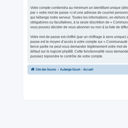
Votre compte contiendra au minimum un identifiant unique (dés
par « votre mot de passe ») et une adresse de courriel person
qui héberge notre serveur. Toutes les informations, en-dehors 
obligatoires ou facultatives, à la seule discrétion de « Commu
vous pouvez décider de vous abonner ou non à la liste de diffu
Votre mot de passe est chiffré (par un chiffrage à sens unique) 
passe est le moyen d’accès à votre compte sur « Communauté 
tierce partie ne peut vous demander légitimement votre mot de 
défaut sur le logiciel phpBB. Cette fonctionnalité vous demande
puissiez reprendre le contrôle de votre compte.
Site des Goums
Auberge Goum - Accueil