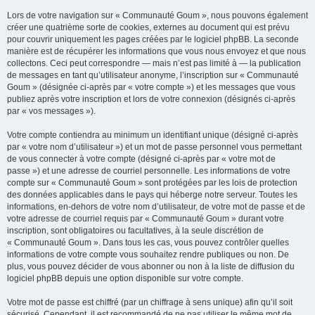
Lors de votre navigation sur « Communauté Goum », nous pouvons également
créer une quatrième sorte de cookies, externes au document qui est prévu
pour couvrir uniquement les pages créées par le logiciel phpBB. La seconde
manière est de récupérer les informations que vous nous envoyez et que nous
collectons. Ceci peut correspondre — mais n’est pas limité à — la publication
de messages en tant qu’utilisateur anonyme, l’inscription sur « Communauté
Goum » (désignée ci-après par « votre compte ») et les messages que vous
publiez après votre inscription et lors de votre connexion (désignés ci-après
par « vos messages »).
Votre compte contiendra au minimum un identifiant unique (désigné ci-après
par « votre nom d’utilisateur ») et un mot de passe personnel vous permettant
de vous connecter à votre compte (désigné ci-après par « votre mot de
passe ») et une adresse de courriel personnelle. Les informations de votre
compte sur « Communauté Goum » sont protégées par les lois de protection
des données applicables dans le pays qui héberge notre serveur. Toutes les
informations, en-dehors de votre nom d’utilisateur, de votre mot de passe et de
votre adresse de courriel requis par « Communauté Goum » durant votre
inscription, sont obligatoires ou facultatives, à la seule discrétion de
« Communauté Goum ». Dans tous les cas, vous pouvez contrôler quelles
informations de votre compte vous souhaitez rendre publiques ou non. De
plus, vous pouvez décider de vous abonner ou non à la liste de diffusion du
logiciel phpBB depuis une option disponible sur votre compte.
Votre mot de passe est chiffré (par un chiffrage à sens unique) afin qu’il soit
sécurisé. Cependant, il est recommandé de ne pas utiliser le même mot de