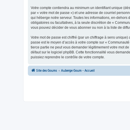
Votre compte contiendra au minimum un identifiant unique (dés
par « votre mot de passe ») et une adresse de courriel person
qui héberge notre serveur. Toutes les informations, en-dehors 
obligatoires ou facultatives, à la seule discrétion de « Commu
vous pouvez décider de vous abonner ou non à la liste de diffu
Votre mot de passe est chiffré (par un chiffrage à sens unique) 
passe est le moyen d’accès à votre compte sur « Communauté 
tierce partie ne peut vous demander légitimement votre mot de 
défaut sur le logiciel phpBB. Cette fonctionnalité vous demande
puissiez reprendre le contrôle de votre compte.
Site des Goums
Auberge Goum - Accueil