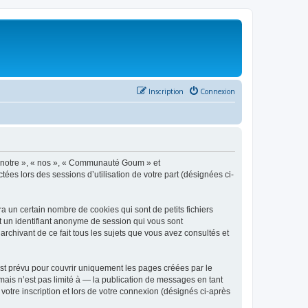
Inscription
Connexion
 « notre », « nos », « Communauté Goum » et
ées lors des sessions d’utilisation de votre part (désignées ci-
un certain nombre de cookies qui sont de petits fichiers
et un identifiant anonyme de session qui vous sont
chivant de ce fait tous les sujets que vous avez consultés et
t prévu pour couvrir uniquement les pages créées par le
ais n’est pas limité à — la publication de messages en tant
otre inscription et lors de votre connexion (désignés ci-après