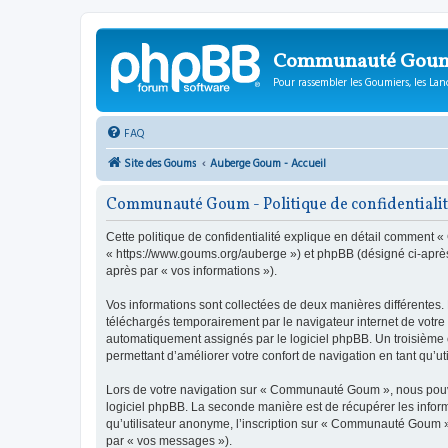
Communauté Gou
Pour rassembler les Goumiers, les Lanc
FAQ
Site des Goums
Auberge Goum - Accueil
Communauté Goum - Politique de confidentiali
Cette politique de confidentialité explique en détail comment
« https://www.goums.org/auberge ») et phpBB (désigné ci-après pa
après par « vos informations »).
Vos informations sont collectées de deux manières différentes
téléchargés temporairement par le navigateur internet de votre 
automatiquement assignés par le logiciel phpBB. Un troisième c
permettant d’améliorer votre confort de navigation en tant qu’uti
Lors de votre navigation sur « Communauté Goum », nous pouvo
logiciel phpBB. La seconde manière est de récupérer les infor
qu’utilisateur anonyme, l’inscription sur « Communauté Goum » 
par « vos messages »).