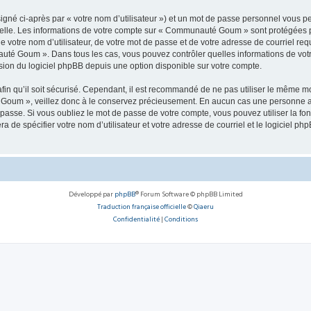
igné ci-après par « votre nom d’utilisateur ») et un mot de passe personnel vous p
nelle. Les informations de votre compte sur « Communauté Goum » sont protégées p
de votre nom d’utilisateur, de votre mot de passe et de votre adresse de courriel r
nauté Goum ». Dans tous les cas, vous pouvez contrôler quelles informations de vo
sion du logiciel phpBB depuis une option disponible sur votre compte.
afin qu’il soit sécurisé. Cependant, il est recommandé de ne pas utiliser le même mot
Goum », veillez donc à le conservez précieusement. En aucun cas une personne a
passe. Si vous oubliez le mot de passe de votre compte, vous pouvez utiliser la fo
ra de spécifier votre nom d’utilisateur et votre adresse de courriel et le logiciel
Développé par
phpBB
® Forum Software © phpBB Limited
Traduction française officielle
©
Qiaeru
Confidentialité
|
Conditions