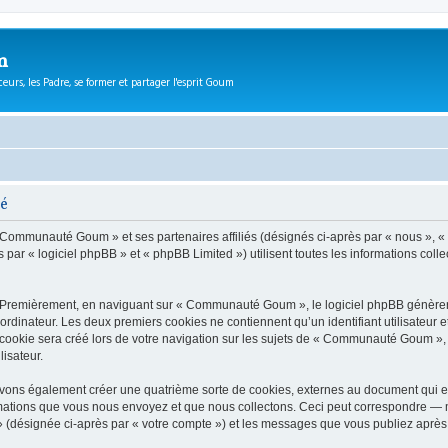
m
eurs, les Padre, se former et partager l'esprit Goum
té
 « Communauté Goum » et ses partenaires affiliés (désignés ci-après par « nous »,
r « logiciel phpBB » et « phpBB Limited ») utilisent toutes les informations collect
. Premièrement, en naviguant sur « Communauté Goum », le logiciel phpBB génèrera 
ordinateur. Les deux premiers cookies ne contiennent qu’un identifiant utilisateur 
ookie sera créé lors de votre navigation sur les sujets de « Communauté Goum », ar
lisateur.
ns également créer une quatrième sorte de cookies, externes au document qui es
mations que vous nous envoyez et que nous collectons. Ceci peut correspondre — m
(désignée ci-après par « votre compte ») et les messages que vous publiez après v