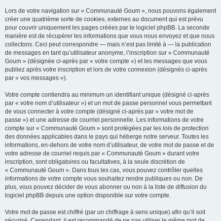
Lors de votre navigation sur « Communauté Goum », nous pouvons également
créer une quatrième sorte de cookies, externes au document qui est prévu
pour couvrir uniquement les pages créées par le logiciel phpBB. La seconde
manière est de récupérer les informations que vous nous envoyez et que nous
collectons. Ceci peut correspondre — mais n’est pas limité à — la publication
de messages en tant qu’utilisateur anonyme, l’inscription sur « Communauté
Goum » (désignée ci-après par « votre compte ») et les messages que vous
publiez après votre inscription et lors de votre connexion (désignés ci-après
par « vos messages »).
Votre compte contiendra au minimum un identifiant unique (désigné ci-après
par « votre nom d’utilisateur ») et un mot de passe personnel vous permettant
de vous connecter à votre compte (désigné ci-après par « votre mot de
passe ») et une adresse de courriel personnelle. Les informations de votre
compte sur « Communauté Goum » sont protégées par les lois de protection
des données applicables dans le pays qui héberge notre serveur. Toutes les
informations, en-dehors de votre nom d’utilisateur, de votre mot de passe et de
votre adresse de courriel requis par « Communauté Goum » durant votre
inscription, sont obligatoires ou facultatives, à la seule discrétion de
« Communauté Goum ». Dans tous les cas, vous pouvez contrôler quelles
informations de votre compte vous souhaitez rendre publiques ou non. De
plus, vous pouvez décider de vous abonner ou non à la liste de diffusion du
logiciel phpBB depuis une option disponible sur votre compte.
Votre mot de passe est chiffré (par un chiffrage à sens unique) afin qu’il soit
sécurisé. Cependant, il est recommandé de ne pas utiliser le même mot de