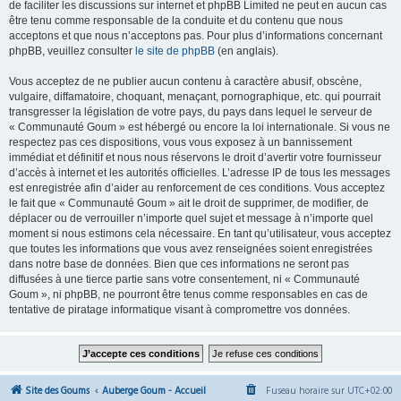
de faciliter les discussions sur internet et phpBB Limited ne peut en aucun cas
être tenu comme responsable de la conduite et du contenu que nous
acceptons et que nous n’acceptons pas. Pour plus d’informations concernant
phpBB, veuillez consulter
le site de phpBB
(en anglais).
Vous acceptez de ne publier aucun contenu à caractère abusif, obscène,
vulgaire, diffamatoire, choquant, menaçant, pornographique, etc. qui pourrait
transgresser la législation de votre pays, du pays dans lequel le serveur de
« Communauté Goum » est hébergé ou encore la loi internationale. Si vous ne
respectez pas ces dispositions, vous vous exposez à un bannissement
immédiat et définitif et nous nous réservons le droit d’avertir votre fournisseur
d’accès à internet et les autorités officielles. L’adresse IP de tous les messages
est enregistrée afin d’aider au renforcement de ces conditions. Vous acceptez
le fait que « Communauté Goum » ait le droit de supprimer, de modifier, de
déplacer ou de verrouiller n’importe quel sujet et message à n’importe quel
moment si nous estimons cela nécessaire. En tant qu’utilisateur, vous acceptez
que toutes les informations que vous avez renseignées soient enregistrées
dans notre base de données. Bien que ces informations ne seront pas
diffusées à une tierce partie sans votre consentement, ni « Communauté
Goum », ni phpBB, ne pourront être tenus comme responsables en cas de
tentative de piratage informatique visant à compromettre vos données.
Site des Goums
Auberge Goum - Accueil
Fuseau horaire sur
UTC+02:00