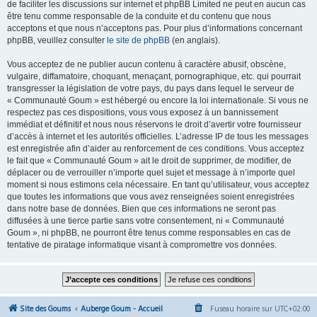
de faciliter les discussions sur internet et phpBB Limited ne peut en aucun cas
être tenu comme responsable de la conduite et du contenu que nous
acceptons et que nous n’acceptons pas. Pour plus d’informations concernant
phpBB, veuillez consulter
le site de phpBB
(en anglais).
Vous acceptez de ne publier aucun contenu à caractère abusif, obscène,
vulgaire, diffamatoire, choquant, menaçant, pornographique, etc. qui pourrait
transgresser la législation de votre pays, du pays dans lequel le serveur de
« Communauté Goum » est hébergé ou encore la loi internationale. Si vous ne
respectez pas ces dispositions, vous vous exposez à un bannissement
immédiat et définitif et nous nous réservons le droit d’avertir votre fournisseur
d’accès à internet et les autorités officielles. L’adresse IP de tous les messages
est enregistrée afin d’aider au renforcement de ces conditions. Vous acceptez
le fait que « Communauté Goum » ait le droit de supprimer, de modifier, de
déplacer ou de verrouiller n’importe quel sujet et message à n’importe quel
moment si nous estimons cela nécessaire. En tant qu’utilisateur, vous acceptez
que toutes les informations que vous avez renseignées soient enregistrées
dans notre base de données. Bien que ces informations ne seront pas
diffusées à une tierce partie sans votre consentement, ni « Communauté
Goum », ni phpBB, ne pourront être tenus comme responsables en cas de
tentative de piratage informatique visant à compromettre vos données.
Site des Goums
Auberge Goum - Accueil
Fuseau horaire sur
UTC+02:00