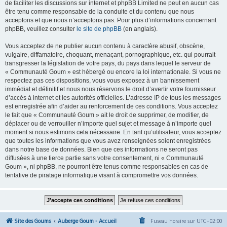
de faciliter les discussions sur internet et phpBB Limited ne peut en aucun cas
être tenu comme responsable de la conduite et du contenu que nous
acceptons et que nous n’acceptons pas. Pour plus d’informations concernant
phpBB, veuillez consulter
le site de phpBB
(en anglais).
Vous acceptez de ne publier aucun contenu à caractère abusif, obscène,
vulgaire, diffamatoire, choquant, menaçant, pornographique, etc. qui pourrait
transgresser la législation de votre pays, du pays dans lequel le serveur de
« Communauté Goum » est hébergé ou encore la loi internationale. Si vous ne
respectez pas ces dispositions, vous vous exposez à un bannissement
immédiat et définitif et nous nous réservons le droit d’avertir votre fournisseur
d’accès à internet et les autorités officielles. L’adresse IP de tous les messages
est enregistrée afin d’aider au renforcement de ces conditions. Vous acceptez
le fait que « Communauté Goum » ait le droit de supprimer, de modifier, de
déplacer ou de verrouiller n’importe quel sujet et message à n’importe quel
moment si nous estimons cela nécessaire. En tant qu’utilisateur, vous acceptez
que toutes les informations que vous avez renseignées soient enregistrées
dans notre base de données. Bien que ces informations ne seront pas
diffusées à une tierce partie sans votre consentement, ni « Communauté
Goum », ni phpBB, ne pourront être tenus comme responsables en cas de
tentative de piratage informatique visant à compromettre vos données.
Site des Goums
Auberge Goum - Accueil
Fuseau horaire sur
UTC+02:00