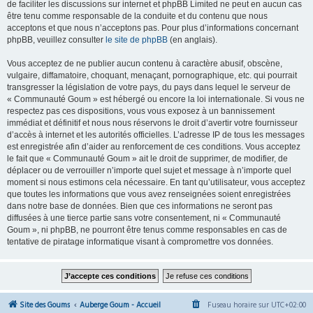
de faciliter les discussions sur internet et phpBB Limited ne peut en aucun cas
être tenu comme responsable de la conduite et du contenu que nous
acceptons et que nous n’acceptons pas. Pour plus d’informations concernant
phpBB, veuillez consulter
le site de phpBB
(en anglais).
Vous acceptez de ne publier aucun contenu à caractère abusif, obscène,
vulgaire, diffamatoire, choquant, menaçant, pornographique, etc. qui pourrait
transgresser la législation de votre pays, du pays dans lequel le serveur de
« Communauté Goum » est hébergé ou encore la loi internationale. Si vous ne
respectez pas ces dispositions, vous vous exposez à un bannissement
immédiat et définitif et nous nous réservons le droit d’avertir votre fournisseur
d’accès à internet et les autorités officielles. L’adresse IP de tous les messages
est enregistrée afin d’aider au renforcement de ces conditions. Vous acceptez
le fait que « Communauté Goum » ait le droit de supprimer, de modifier, de
déplacer ou de verrouiller n’importe quel sujet et message à n’importe quel
moment si nous estimons cela nécessaire. En tant qu’utilisateur, vous acceptez
que toutes les informations que vous avez renseignées soient enregistrées
dans notre base de données. Bien que ces informations ne seront pas
diffusées à une tierce partie sans votre consentement, ni « Communauté
Goum », ni phpBB, ne pourront être tenus comme responsables en cas de
tentative de piratage informatique visant à compromettre vos données.
Site des Goums
Auberge Goum - Accueil
Fuseau horaire sur
UTC+02:00