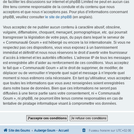
de faciliter les discussions sur internet et phpBB Limited ne peut en aucun cas
être tenu comme responsable de la conduite et du contenu que nous
acceptons et que nous n’acceptons pas. Pour plus d’informations concernant
phpBB, veuillez consulter
le site de phpBB
(en anglais).
Vous acceptez de ne publier aucun contenu à caractère abusif, obscène,
vulgaire, diffamatoire, choquant, menaçant, pornographique, etc. qui pourrait
transgresser la législation de votre pays, du pays dans lequel le serveur de
« Communauté Goum » est hébergé ou encore la loi internationale. Si vous ne
respectez pas ces dispositions, vous vous exposez à un bannissement
immédiat et définitif et nous nous réservons le droit d’avertir votre fournisseur
d’accès à internet et les autorités officielles. L’adresse IP de tous les messages
est enregistrée afin d’aider au renforcement de ces conditions. Vous acceptez
le fait que « Communauté Goum » ait le droit de supprimer, de modifier, de
déplacer ou de verrouiller n’importe quel sujet et message à n’importe quel
moment si nous estimons cela nécessaire. En tant qu’utilisateur, vous acceptez
que toutes les informations que vous avez renseignées soient enregistrées
dans notre base de données. Bien que ces informations ne seront pas
diffusées à une tierce partie sans votre consentement, ni « Communauté
Goum », ni phpBB, ne pourront être tenus comme responsables en cas de
tentative de piratage informatique visant à compromettre vos données.
Site des Goums
Auberge Goum - Accueil
Fuseau horaire sur
UTC+02:00