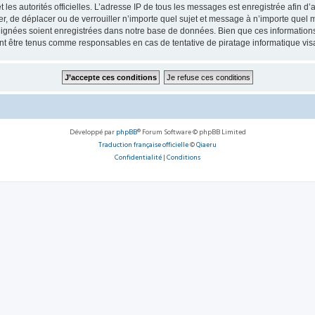
 et les autorités officielles. L’adresse IP de tous les messages est enregistrée afin 
, de déplacer ou de verrouiller n’importe quel sujet et message à n’importe quel m
ignées soient enregistrées dans notre base de données. Bien que ces informations n
 être tenus comme responsables en cas de tentative de piratage informatique vi
Développé par
phpBB
® Forum Software © phpBB Limited
Traduction française officielle
©
Qiaeru
Confidentialité
|
Conditions