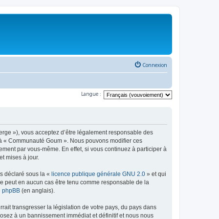
Connexion
Langue :
rge »), vous acceptez d’être légalement responsable des
éder à « Communauté Goum ». Nous pouvons modifier ces
ement par vous-même. En effet, si vous continuez à participer à
t mises à jour.
ns déclaré sous la «
licence publique générale GNU 2.0
» et qui
ed ne peut en aucun cas être tenu comme responsable de la
de phpBB
(en anglais).
ait transgresser la législation de votre pays, du pays dans
osez à un bannissement immédiat et définitif et nous nous