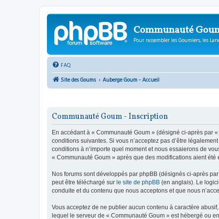
Communauté Gou
Pour rassembler les Goumiers, les Lanc
FAQ
Site des Goums
Auberge Goum - Accueil
Communauté Goum - Inscription
En accédant à « Communauté Goum » (désigné ci-après par « n
conditions suivantes. Si vous n’acceptez pas d’être légalemen
conditions à n’importe quel moment et nous essaierons de vous 
« Communauté Goum » après que des modifications aient été ef
Nos forums sont développés par phpBB (désignés ci-après par «
peut être téléchargé sur
le site de phpBB
(en anglais). Le logic
conduite et du contenu que nous acceptons et que nous n’acce
Vous acceptez de ne publier aucun contenu à caractère abusif, 
lequel le serveur de « Communauté Goum » est hébergé ou encor