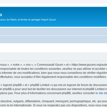
m
eurs, les Padre, se former et partager l'esprit Goum
ous », « notre », « nos », « Communauté Goum » et « https://www.goums.org/aube
t responsable de toutes les conditions suivantes, veuillez ne pas utiliser et acc
informer de ces modifications, bien que nous vous conseillons de vérifier régulièr
fectuées, vous acceptez d’être légalement responsable des conditions modifiées e
 logiciel phpBB » et « phpBB Limited ») qui est un logiciel de forum de discussio
iel phpBB a pour seul but de faciliter les discussions sur internet et phpBB Limit
ptons pas. Pour plus d’informations concernant phpBB, veuillez consulter
le site 
obscène, vulgaire, diffamatoire, choquant, menaçant, pornographique, etc. qui pourr
e la loi internationale. Si vous ne respectez pas ces dispositions, vous vous exp