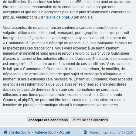
de faciliter les discussions sur internet et phpBB Limited ne peut en aucun cas
être tenu comme responsable de la conduite et du contenu que nous
acceptons et que nous n’acceptons pas. Pour plus d’informations concernant
phpBB, veuillez consulter
le site de phpBB
(en anglais).
Vous acceptez de ne publier aucun contenu à caractère abusif, obscène,
vulgaire, diffamatoire, choquant, menaçant, pornographique, etc. qui pourrait
transgresser la législation de votre pays, du pays dans lequel le serveur de
« Communauté Goum » est hébergé ou encore la loi internationale. Si vous ne
respectez pas ces dispositions, vous vous exposez à un bannissement
immédiat et définitif et nous nous réservons le droit d’avertir votre fournisseur
d’accès à internet et les autorités officielles. L’adresse IP de tous les messages
est enregistrée afin d’aider au renforcement de ces conditions. Vous acceptez
le fait que « Communauté Goum » ait le droit de supprimer, de modifier, de
déplacer ou de verrouiller n’importe quel sujet et message à n’importe quel
moment si nous estimons cela nécessaire. En tant qu’utilisateur, vous acceptez
que toutes les informations que vous avez renseignées soient enregistrées
dans notre base de données. Bien que ces informations ne seront pas
diffusées à une tierce partie sans votre consentement, ni « Communauté
Goum », ni phpBB, ne pourront être tenus comme responsables en cas de
tentative de piratage informatique visant à compromettre vos données.
Site des Goums
Auberge Goum - Accueil
Fuseau horaire sur
UTC+02:00