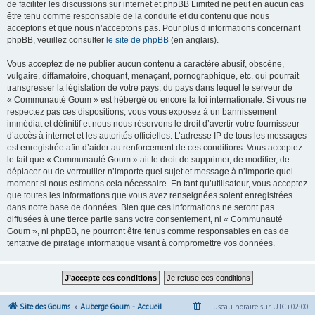
de faciliter les discussions sur internet et phpBB Limited ne peut en aucun cas
être tenu comme responsable de la conduite et du contenu que nous
acceptons et que nous n’acceptons pas. Pour plus d’informations concernant
phpBB, veuillez consulter
le site de phpBB
(en anglais).
Vous acceptez de ne publier aucun contenu à caractère abusif, obscène,
vulgaire, diffamatoire, choquant, menaçant, pornographique, etc. qui pourrait
transgresser la législation de votre pays, du pays dans lequel le serveur de
« Communauté Goum » est hébergé ou encore la loi internationale. Si vous ne
respectez pas ces dispositions, vous vous exposez à un bannissement
immédiat et définitif et nous nous réservons le droit d’avertir votre fournisseur
d’accès à internet et les autorités officielles. L’adresse IP de tous les messages
est enregistrée afin d’aider au renforcement de ces conditions. Vous acceptez
le fait que « Communauté Goum » ait le droit de supprimer, de modifier, de
déplacer ou de verrouiller n’importe quel sujet et message à n’importe quel
moment si nous estimons cela nécessaire. En tant qu’utilisateur, vous acceptez
que toutes les informations que vous avez renseignées soient enregistrées
dans notre base de données. Bien que ces informations ne seront pas
diffusées à une tierce partie sans votre consentement, ni « Communauté
Goum », ni phpBB, ne pourront être tenus comme responsables en cas de
tentative de piratage informatique visant à compromettre vos données.
Site des Goums
Auberge Goum - Accueil
Fuseau horaire sur
UTC+02:00