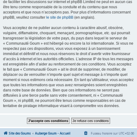
de faciliter les discussions sur internet et phpBB Limited ne peut en aucun cas
être tenu comme responsable de la conduite et du contenu que nous
acceptons et que nous n’acceptons pas. Pour plus d’informations concernant
phpBB, veuillez consulter
le site de phpBB
(en anglais).
Vous acceptez de ne publier aucun contenu à caractère abusif, obscène,
vulgaire, diffamatoire, choquant, menaçant, pornographique, etc. qui pourrait
transgresser la législation de votre pays, du pays dans lequel le serveur de
« Communauté Goum » est hébergé ou encore la loi internationale. Si vous ne
respectez pas ces dispositions, vous vous exposez à un bannissement
immédiat et définitif et nous nous réservons le droit d’avertir votre fournisseur
d’accès à internet et les autorités officielles. L’adresse IP de tous les messages
est enregistrée afin d’aider au renforcement de ces conditions. Vous acceptez
le fait que « Communauté Goum » ait le droit de supprimer, de modifier, de
déplacer ou de verrouiller n’importe quel sujet et message à n’importe quel
moment si nous estimons cela nécessaire. En tant qu’utilisateur, vous acceptez
que toutes les informations que vous avez renseignées soient enregistrées
dans notre base de données. Bien que ces informations ne seront pas
diffusées à une tierce partie sans votre consentement, ni « Communauté
Goum », ni phpBB, ne pourront être tenus comme responsables en cas de
tentative de piratage informatique visant à compromettre vos données.
Site des Goums
Auberge Goum - Accueil
Fuseau horaire sur
UTC+02:00