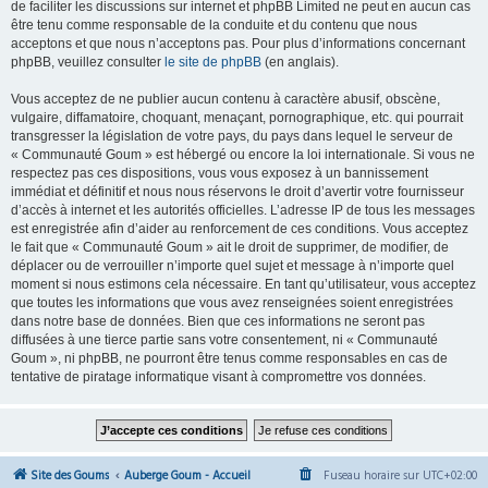
de faciliter les discussions sur internet et phpBB Limited ne peut en aucun cas
être tenu comme responsable de la conduite et du contenu que nous
acceptons et que nous n’acceptons pas. Pour plus d’informations concernant
phpBB, veuillez consulter
le site de phpBB
(en anglais).
Vous acceptez de ne publier aucun contenu à caractère abusif, obscène,
vulgaire, diffamatoire, choquant, menaçant, pornographique, etc. qui pourrait
transgresser la législation de votre pays, du pays dans lequel le serveur de
« Communauté Goum » est hébergé ou encore la loi internationale. Si vous ne
respectez pas ces dispositions, vous vous exposez à un bannissement
immédiat et définitif et nous nous réservons le droit d’avertir votre fournisseur
d’accès à internet et les autorités officielles. L’adresse IP de tous les messages
est enregistrée afin d’aider au renforcement de ces conditions. Vous acceptez
le fait que « Communauté Goum » ait le droit de supprimer, de modifier, de
déplacer ou de verrouiller n’importe quel sujet et message à n’importe quel
moment si nous estimons cela nécessaire. En tant qu’utilisateur, vous acceptez
que toutes les informations que vous avez renseignées soient enregistrées
dans notre base de données. Bien que ces informations ne seront pas
diffusées à une tierce partie sans votre consentement, ni « Communauté
Goum », ni phpBB, ne pourront être tenus comme responsables en cas de
tentative de piratage informatique visant à compromettre vos données.
Site des Goums
Auberge Goum - Accueil
Fuseau horaire sur
UTC+02:00