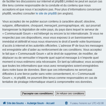
de faciliter les discussions sur internet et phpBB Limited ne peut en aucun cas
être tenu comme responsable de la conduite et du contenu que nous
acceptons et que nous n’acceptons pas. Pour plus d’informations concernant
phpBB, veuillez consulter
le site de phpBB
(en anglais).
Vous acceptez de ne publier aucun contenu à caractère abusif, obscène,
vulgaire, diffamatoire, choquant, menaçant, pornographique, etc. qui pourrait
transgresser la législation de votre pays, du pays dans lequel le serveur de
« Communauté Goum » est hébergé ou encore la loi internationale. Si vous ne
respectez pas ces dispositions, vous vous exposez à un bannissement
immédiat et définitif et nous nous réservons le droit d’avertir votre fournisseur
d’accès à internet et les autorités officielles. L’adresse IP de tous les messages
est enregistrée afin d’aider au renforcement de ces conditions. Vous acceptez
le fait que « Communauté Goum » ait le droit de supprimer, de modifier, de
déplacer ou de verrouiller n’importe quel sujet et message à n’importe quel
moment si nous estimons cela nécessaire. En tant qu’utilisateur, vous acceptez
que toutes les informations que vous avez renseignées soient enregistrées
dans notre base de données. Bien que ces informations ne seront pas
diffusées à une tierce partie sans votre consentement, ni « Communauté
Goum », ni phpBB, ne pourront être tenus comme responsables en cas de
tentative de piratage informatique visant à compromettre vos données.
Site des Goums
Auberge Goum - Accueil
Fuseau horaire sur
UTC+02:00