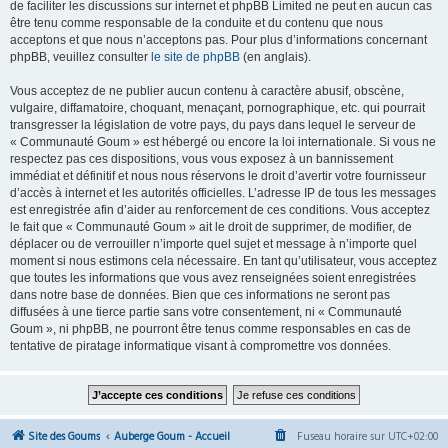
de faciliter les discussions sur internet et phpBB Limited ne peut en aucun cas
être tenu comme responsable de la conduite et du contenu que nous
acceptons et que nous n’acceptons pas. Pour plus d’informations concernant
phpBB, veuillez consulter
le site de phpBB
(en anglais).
Vous acceptez de ne publier aucun contenu à caractère abusif, obscène,
vulgaire, diffamatoire, choquant, menaçant, pornographique, etc. qui pourrait
transgresser la législation de votre pays, du pays dans lequel le serveur de
« Communauté Goum » est hébergé ou encore la loi internationale. Si vous ne
respectez pas ces dispositions, vous vous exposez à un bannissement
immédiat et définitif et nous nous réservons le droit d’avertir votre fournisseur
d’accès à internet et les autorités officielles. L’adresse IP de tous les messages
est enregistrée afin d’aider au renforcement de ces conditions. Vous acceptez
le fait que « Communauté Goum » ait le droit de supprimer, de modifier, de
déplacer ou de verrouiller n’importe quel sujet et message à n’importe quel
moment si nous estimons cela nécessaire. En tant qu’utilisateur, vous acceptez
que toutes les informations que vous avez renseignées soient enregistrées
dans notre base de données. Bien que ces informations ne seront pas
diffusées à une tierce partie sans votre consentement, ni « Communauté
Goum », ni phpBB, ne pourront être tenus comme responsables en cas de
tentative de piratage informatique visant à compromettre vos données.
Site des Goums
Auberge Goum - Accueil
Fuseau horaire sur
UTC+02:00