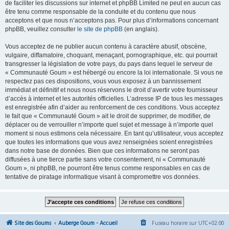
de faciliter les discussions sur internet et phpBB Limited ne peut en aucun cas
être tenu comme responsable de la conduite et du contenu que nous
acceptons et que nous n’acceptons pas. Pour plus d’informations concernant
phpBB, veuillez consulter
le site de phpBB
(en anglais).
Vous acceptez de ne publier aucun contenu à caractère abusif, obscène,
vulgaire, diffamatoire, choquant, menaçant, pornographique, etc. qui pourrait
transgresser la législation de votre pays, du pays dans lequel le serveur de
« Communauté Goum » est hébergé ou encore la loi internationale. Si vous ne
respectez pas ces dispositions, vous vous exposez à un bannissement
immédiat et définitif et nous nous réservons le droit d’avertir votre fournisseur
d’accès à internet et les autorités officielles. L’adresse IP de tous les messages
est enregistrée afin d’aider au renforcement de ces conditions. Vous acceptez
le fait que « Communauté Goum » ait le droit de supprimer, de modifier, de
déplacer ou de verrouiller n’importe quel sujet et message à n’importe quel
moment si nous estimons cela nécessaire. En tant qu’utilisateur, vous acceptez
que toutes les informations que vous avez renseignées soient enregistrées
dans notre base de données. Bien que ces informations ne seront pas
diffusées à une tierce partie sans votre consentement, ni « Communauté
Goum », ni phpBB, ne pourront être tenus comme responsables en cas de
tentative de piratage informatique visant à compromettre vos données.
Site des Goums
Auberge Goum - Accueil
Fuseau horaire sur
UTC+02:00