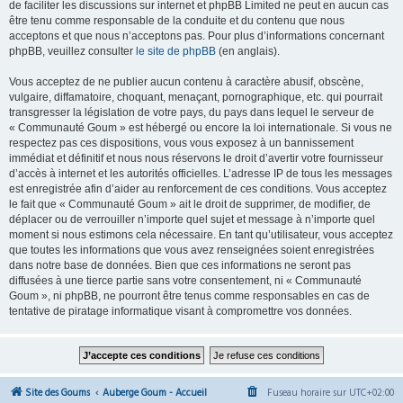
de faciliter les discussions sur internet et phpBB Limited ne peut en aucun cas
être tenu comme responsable de la conduite et du contenu que nous
acceptons et que nous n’acceptons pas. Pour plus d’informations concernant
phpBB, veuillez consulter
le site de phpBB
(en anglais).
Vous acceptez de ne publier aucun contenu à caractère abusif, obscène,
vulgaire, diffamatoire, choquant, menaçant, pornographique, etc. qui pourrait
transgresser la législation de votre pays, du pays dans lequel le serveur de
« Communauté Goum » est hébergé ou encore la loi internationale. Si vous ne
respectez pas ces dispositions, vous vous exposez à un bannissement
immédiat et définitif et nous nous réservons le droit d’avertir votre fournisseur
d’accès à internet et les autorités officielles. L’adresse IP de tous les messages
est enregistrée afin d’aider au renforcement de ces conditions. Vous acceptez
le fait que « Communauté Goum » ait le droit de supprimer, de modifier, de
déplacer ou de verrouiller n’importe quel sujet et message à n’importe quel
moment si nous estimons cela nécessaire. En tant qu’utilisateur, vous acceptez
que toutes les informations que vous avez renseignées soient enregistrées
dans notre base de données. Bien que ces informations ne seront pas
diffusées à une tierce partie sans votre consentement, ni « Communauté
Goum », ni phpBB, ne pourront être tenus comme responsables en cas de
tentative de piratage informatique visant à compromettre vos données.
Site des Goums
Auberge Goum - Accueil
Fuseau horaire sur
UTC+02:00