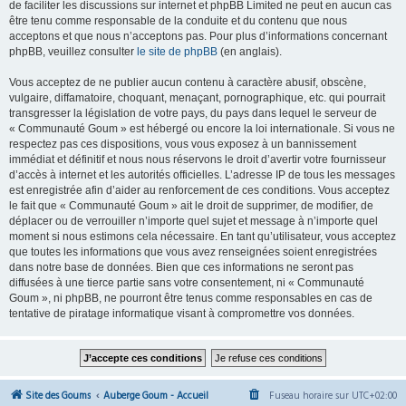
de faciliter les discussions sur internet et phpBB Limited ne peut en aucun cas
être tenu comme responsable de la conduite et du contenu que nous
acceptons et que nous n’acceptons pas. Pour plus d’informations concernant
phpBB, veuillez consulter
le site de phpBB
(en anglais).
Vous acceptez de ne publier aucun contenu à caractère abusif, obscène,
vulgaire, diffamatoire, choquant, menaçant, pornographique, etc. qui pourrait
transgresser la législation de votre pays, du pays dans lequel le serveur de
« Communauté Goum » est hébergé ou encore la loi internationale. Si vous ne
respectez pas ces dispositions, vous vous exposez à un bannissement
immédiat et définitif et nous nous réservons le droit d’avertir votre fournisseur
d’accès à internet et les autorités officielles. L’adresse IP de tous les messages
est enregistrée afin d’aider au renforcement de ces conditions. Vous acceptez
le fait que « Communauté Goum » ait le droit de supprimer, de modifier, de
déplacer ou de verrouiller n’importe quel sujet et message à n’importe quel
moment si nous estimons cela nécessaire. En tant qu’utilisateur, vous acceptez
que toutes les informations que vous avez renseignées soient enregistrées
dans notre base de données. Bien que ces informations ne seront pas
diffusées à une tierce partie sans votre consentement, ni « Communauté
Goum », ni phpBB, ne pourront être tenus comme responsables en cas de
tentative de piratage informatique visant à compromettre vos données.
Site des Goums
Auberge Goum - Accueil
Fuseau horaire sur
UTC+02:00