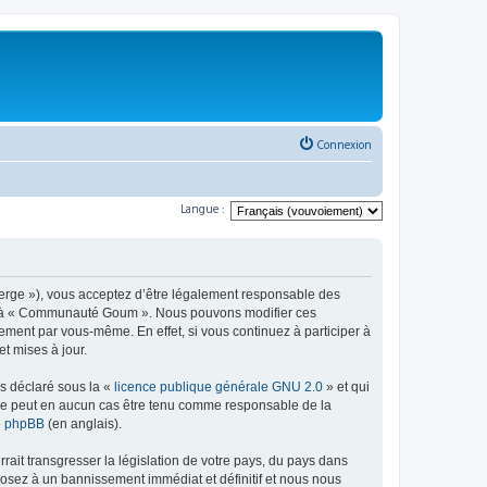
Connexion
Langue :
rge »), vous acceptez d’être légalement responsable des
éder à « Communauté Goum ». Nous pouvons modifier ces
ement par vous-même. En effet, si vous continuez à participer à
t mises à jour.
ns déclaré sous la «
licence publique générale GNU 2.0
» et qui
ed ne peut en aucun cas être tenu comme responsable de la
de phpBB
(en anglais).
ait transgresser la législation de votre pays, du pays dans
osez à un bannissement immédiat et définitif et nous nous