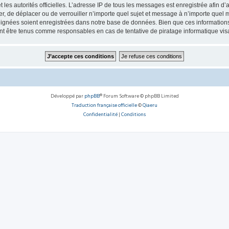
 et les autorités officielles. L’adresse IP de tous les messages est enregistrée afin 
, de déplacer ou de verrouiller n’importe quel sujet et message à n’importe quel m
ignées soient enregistrées dans notre base de données. Bien que ces informations n
 être tenus comme responsables en cas de tentative de piratage informatique vi
Développé par
phpBB
® Forum Software © phpBB Limited
Traduction française officielle
©
Qiaeru
Confidentialité
|
Conditions