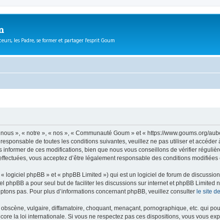
m
eurs, les Padre, se former et partager l'esprit Goum
ous », « notre », « nos », « Communauté Goum » et « https://www.goums.org/aube
t responsable de toutes les conditions suivantes, veuillez ne pas utiliser et acc
informer de ces modifications, bien que nous vous conseillons de vérifier régulièr
fectuées, vous acceptez d’être légalement responsable des conditions modifiées e
 logiciel phpBB » et « phpBB Limited ») qui est un logiciel de forum de discussio
iel phpBB a pour seul but de faciliter les discussions sur internet et phpBB Limit
ptons pas. Pour plus d’informations concernant phpBB, veuillez consulter
le site 
obscène, vulgaire, diffamatoire, choquant, menaçant, pornographique, etc. qui pourr
e la loi internationale. Si vous ne respectez pas ces dispositions, vous vous exp