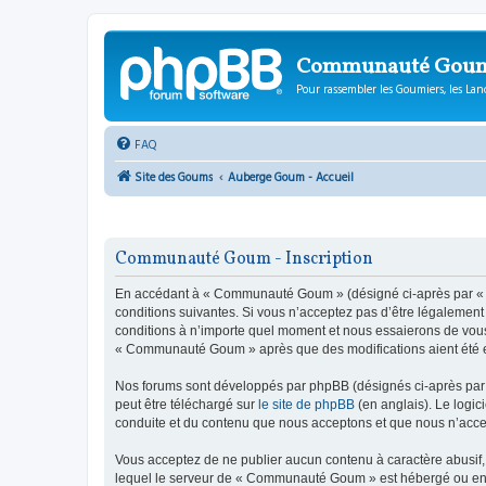
Communauté Gou
Pour rassembler les Goumiers, les Lanc
FAQ
Site des Goums
Auberge Goum - Accueil
Communauté Goum - Inscription
En accédant à « Communauté Goum » (désigné ci-après par « n
conditions suivantes. Si vous n’acceptez pas d’être légalemen
conditions à n’importe quel moment et nous essaierons de vous 
« Communauté Goum » après que des modifications aient été ef
Nos forums sont développés par phpBB (désignés ci-après par «
peut être téléchargé sur
le site de phpBB
(en anglais). Le logic
conduite et du contenu que nous acceptons et que nous n’acce
Vous acceptez de ne publier aucun contenu à caractère abusif, 
lequel le serveur de « Communauté Goum » est hébergé ou encor