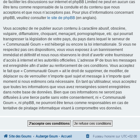
de faciliter les discussions sur internet et phpBB Limited ne peut en aucun cas
être tenu comme responsable de la conduite et du contenu que nous
acceptons et que nous n’acceptons pas. Pour plus d’informations concernant
phpBB, veuillez consulter
le site de phpBB
(en anglais).
Vous acceptez de ne publier aucun contenu à caractère abusif, obscène,
vulgaire, diffamatoire, choquant, menaçant, pornographique, etc. qui pourrait
transgresser la législation de votre pays, du pays dans lequel le serveur de
« Communauté Goum » est hébergé ou encore la loi internationale. Si vous ne
respectez pas ces dispositions, vous vous exposez à un bannissement
immédiat et définitif et nous nous réservons le droit d’avertir votre fournisseur
d’accès à internet et les autorités officielles. L’adresse IP de tous les messages
est enregistrée afin d’aider au renforcement de ces conditions. Vous acceptez
le fait que « Communauté Goum » ait le droit de supprimer, de modifier, de
déplacer ou de verrouiller n’importe quel sujet et message à n’importe quel
moment si nous estimons cela nécessaire. En tant qu’utilisateur, vous acceptez
que toutes les informations que vous avez renseignées soient enregistrées
dans notre base de données. Bien que ces informations ne seront pas
diffusées à une tierce partie sans votre consentement, ni « Communauté
Goum », ni phpBB, ne pourront être tenus comme responsables en cas de
tentative de piratage informatique visant à compromettre vos données.
Site des Goums
Auberge Goum - Accueil
Fuseau horaire sur
UTC+02:00