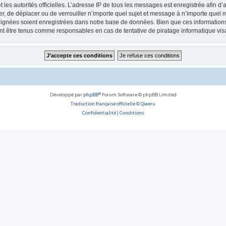
 et les autorités officielles. L’adresse IP de tous les messages est enregistrée afin 
, de déplacer ou de verrouiller n’importe quel sujet et message à n’importe quel m
ignées soient enregistrées dans notre base de données. Bien que ces informations n
 être tenus comme responsables en cas de tentative de piratage informatique vi
Développé par
phpBB
® Forum Software © phpBB Limited
Traduction française officielle
©
Qiaeru
Confidentialité
|
Conditions