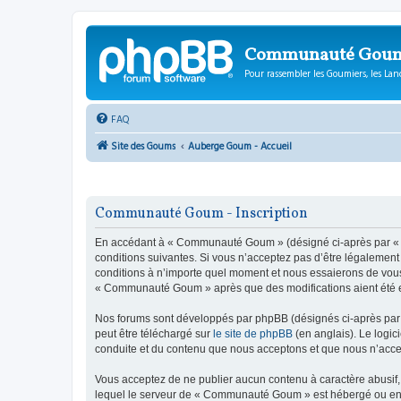
Communauté Gou
Pour rassembler les Goumiers, les Lanc
FAQ
Site des Goums
Auberge Goum - Accueil
Communauté Goum - Inscription
En accédant à « Communauté Goum » (désigné ci-après par « n
conditions suivantes. Si vous n’acceptez pas d’être légalemen
conditions à n’importe quel moment et nous essaierons de vous 
« Communauté Goum » après que des modifications aient été ef
Nos forums sont développés par phpBB (désignés ci-après par «
peut être téléchargé sur
le site de phpBB
(en anglais). Le logic
conduite et du contenu que nous acceptons et que nous n’acce
Vous acceptez de ne publier aucun contenu à caractère abusif, 
lequel le serveur de « Communauté Goum » est hébergé ou encor