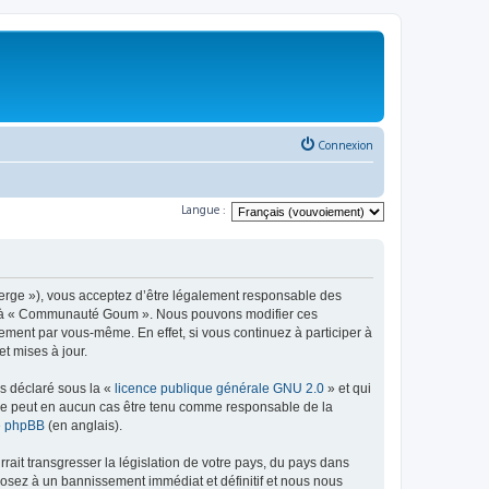
Connexion
Langue :
rge »), vous acceptez d’être légalement responsable des
éder à « Communauté Goum ». Nous pouvons modifier ces
ement par vous-même. En effet, si vous continuez à participer à
t mises à jour.
ns déclaré sous la «
licence publique générale GNU 2.0
» et qui
ed ne peut en aucun cas être tenu comme responsable de la
de phpBB
(en anglais).
ait transgresser la législation de votre pays, du pays dans
osez à un bannissement immédiat et définitif et nous nous