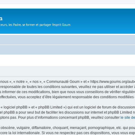
m
eurs, les Padre, se former et partager l'esprit Goum
ous », « notre », « nos », « Communauté Goum » et « https://www.goums.org/aube
t responsable de toutes les conditions suivantes, veuillez ne pas utiliser et acc
informer de ces modifications, bien que nous vous conseillons de vérifier régulièr
fectuées, vous acceptez d’être légalement responsable des conditions modifiées e
 logiciel phpBB » et « phpBB Limited ») qui est un logiciel de forum de discussio
iel phpBB a pour seul but de faciliter les discussions sur internet et phpBB Limit
ptons pas. Pour plus d’informations concernant phpBB, veuillez consulter
le site 
obscène, vulgaire, diffamatoire, choquant, menaçant, pornographique, etc. qui pourr
e la loi internationale. Si vous ne respectez pas ces dispositions, vous vous exp