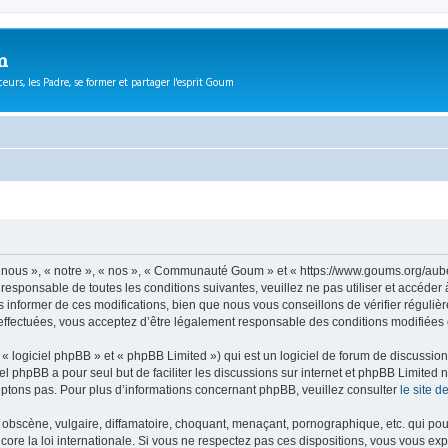
m
eurs, les Padre, se former et partager l'esprit Goum
ous », « notre », « nos », « Communauté Goum » et « https://www.goums.org/aube
t responsable de toutes les conditions suivantes, veuillez ne pas utiliser et acc
informer de ces modifications, bien que nous vous conseillons de vérifier régulièr
fectuées, vous acceptez d’être légalement responsable des conditions modifiées e
 logiciel phpBB » et « phpBB Limited ») qui est un logiciel de forum de discussio
iel phpBB a pour seul but de faciliter les discussions sur internet et phpBB Limit
ptons pas. Pour plus d’informations concernant phpBB, veuillez consulter
le site 
obscène, vulgaire, diffamatoire, choquant, menaçant, pornographique, etc. qui pourr
e la loi internationale. Si vous ne respectez pas ces dispositions, vous vous exp