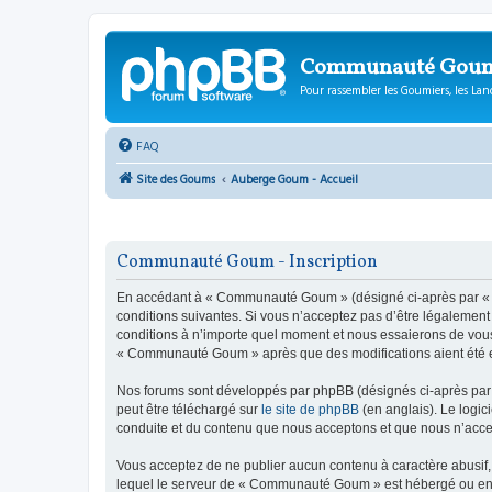
Communauté Gou
Pour rassembler les Goumiers, les Lanc
FAQ
Site des Goums
Auberge Goum - Accueil
Communauté Goum - Inscription
En accédant à « Communauté Goum » (désigné ci-après par « n
conditions suivantes. Si vous n’acceptez pas d’être légalemen
conditions à n’importe quel moment et nous essaierons de vous 
« Communauté Goum » après que des modifications aient été ef
Nos forums sont développés par phpBB (désignés ci-après par «
peut être téléchargé sur
le site de phpBB
(en anglais). Le logic
conduite et du contenu que nous acceptons et que nous n’acce
Vous acceptez de ne publier aucun contenu à caractère abusif, 
lequel le serveur de « Communauté Goum » est hébergé ou encor