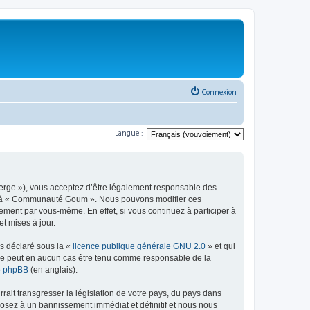
Connexion
Langue :
rge »), vous acceptez d’être légalement responsable des
éder à « Communauté Goum ». Nous pouvons modifier ces
ement par vous-même. En effet, si vous continuez à participer à
t mises à jour.
ns déclaré sous la «
licence publique générale GNU 2.0
» et qui
ed ne peut en aucun cas être tenu comme responsable de la
de phpBB
(en anglais).
ait transgresser la législation de votre pays, du pays dans
osez à un bannissement immédiat et définitif et nous nous