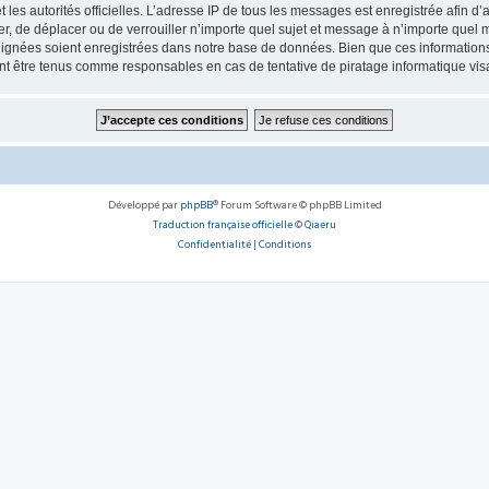
 et les autorités officielles. L’adresse IP de tous les messages est enregistrée afin 
, de déplacer ou de verrouiller n’importe quel sujet et message à n’importe quel m
ignées soient enregistrées dans notre base de données. Bien que ces informations n
 être tenus comme responsables en cas de tentative de piratage informatique vi
Développé par
phpBB
® Forum Software © phpBB Limited
Traduction française officielle
©
Qiaeru
Confidentialité
|
Conditions