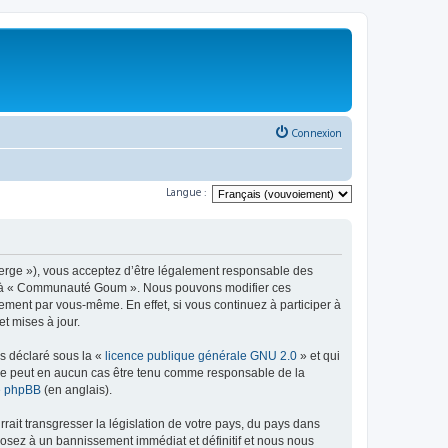
Connexion
Langue :
rge »), vous acceptez d’être légalement responsable des
éder à « Communauté Goum ». Nous pouvons modifier ces
ement par vous-même. En effet, si vous continuez à participer à
t mises à jour.
ns déclaré sous la «
licence publique générale GNU 2.0
» et qui
ed ne peut en aucun cas être tenu comme responsable de la
de phpBB
(en anglais).
ait transgresser la législation de votre pays, du pays dans
osez à un bannissement immédiat et définitif et nous nous