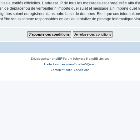
 et les autorités officielles. L’adresse IP de tous les messages est enregistrée afin 
, de déplacer ou de verrouiller n’importe quel sujet et message à n’importe quel m
ignées soient enregistrées dans notre base de données. Bien que ces informations n
 être tenus comme responsables en cas de tentative de piratage informatique vi
Développé par
phpBB
® Forum Software © phpBB Limited
Traduction française officielle
©
Qiaeru
Confidentialité
|
Conditions