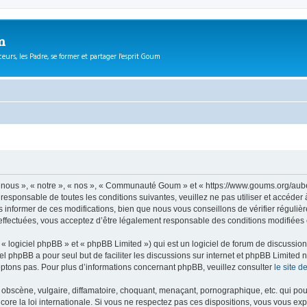
m
eurs, les Padre, se former et partager l'esprit Goum
ous », « notre », « nos », « Communauté Goum » et « https://www.goums.org/aube
t responsable de toutes les conditions suivantes, veuillez ne pas utiliser et acc
informer de ces modifications, bien que nous vous conseillons de vérifier régulièr
fectuées, vous acceptez d’être légalement responsable des conditions modifiées e
 logiciel phpBB » et « phpBB Limited ») qui est un logiciel de forum de discussio
iel phpBB a pour seul but de faciliter les discussions sur internet et phpBB Limit
ptons pas. Pour plus d’informations concernant phpBB, veuillez consulter
le site 
obscène, vulgaire, diffamatoire, choquant, menaçant, pornographique, etc. qui pourr
e la loi internationale. Si vous ne respectez pas ces dispositions, vous vous exp