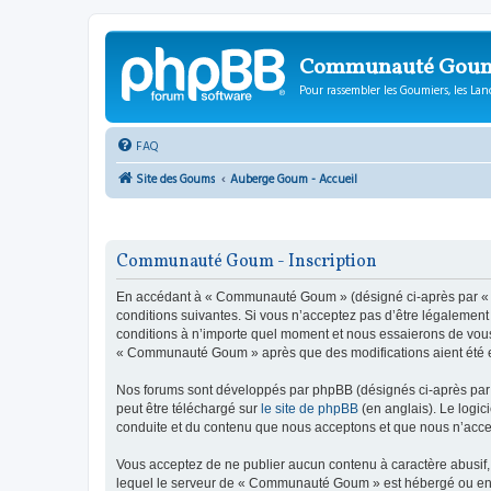
Communauté Gou
Pour rassembler les Goumiers, les Lanc
FAQ
Site des Goums
Auberge Goum - Accueil
Communauté Goum - Inscription
En accédant à « Communauté Goum » (désigné ci-après par « n
conditions suivantes. Si vous n’acceptez pas d’être légalemen
conditions à n’importe quel moment et nous essaierons de vous 
« Communauté Goum » après que des modifications aient été ef
Nos forums sont développés par phpBB (désignés ci-après par «
peut être téléchargé sur
le site de phpBB
(en anglais). Le logic
conduite et du contenu que nous acceptons et que nous n’acce
Vous acceptez de ne publier aucun contenu à caractère abusif, 
lequel le serveur de « Communauté Goum » est hébergé ou encor