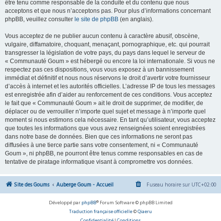
être tenu comme responsable de la conduite et du contenu que nous
acceptons et que nous n’acceptons pas. Pour plus d’informations concernant
phpBB, veuillez consulter
le site de phpBB
(en anglais).
Vous acceptez de ne publier aucun contenu à caractère abusif, obscène,
vulgaire, diffamatoire, choquant, menaçant, pornographique, etc. qui pourrait
transgresser la législation de votre pays, du pays dans lequel le serveur de
« Communauté Goum » est hébergé ou encore la loi internationale. Si vous ne
respectez pas ces dispositions, vous vous exposez à un bannissement
immédiat et définitif et nous nous réservons le droit d’avertir votre fournisseur
d’accès à internet et les autorités officielles. L’adresse IP de tous les messages
est enregistrée afin d’aider au renforcement de ces conditions. Vous acceptez
le fait que « Communauté Goum » ait le droit de supprimer, de modifier, de
déplacer ou de verrouiller n’importe quel sujet et message à n’importe quel
moment si nous estimons cela nécessaire. En tant qu’utilisateur, vous acceptez
que toutes les informations que vous avez renseignées soient enregistrées
dans notre base de données. Bien que ces informations ne seront pas
diffusées à une tierce partie sans votre consentement, ni « Communauté
Goum », ni phpBB, ne pourront être tenus comme responsables en cas de
tentative de piratage informatique visant à compromettre vos données.
Site des Goums
Auberge Goum - Accueil
Fuseau horaire sur
UTC+02:00
Développé par
phpBB
® Forum Software © phpBB Limited
Traduction française officielle
©
Qiaeru
Confidentialité
|
Conditions