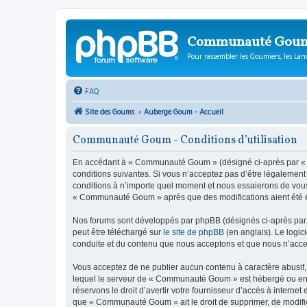
Communauté Gou
Pour rassembler les Goumiers, les Lanc
FAQ
Site des Goums
Auberge Goum - Accueil
Communauté Goum - Conditions d’utilisation
En accédant à « Communauté Goum » (désigné ci-après par « n
conditions suivantes. Si vous n’acceptez pas d’être légalemen
conditions à n’importe quel moment et nous essaierons de vous 
« Communauté Goum » après que des modifications aient été ef
Nos forums sont développés par phpBB (désignés ci-après par «
peut être téléchargé sur
le site de phpBB
(en anglais). Le logic
conduite et du contenu que nous acceptons et que nous n’acce
Vous acceptez de ne publier aucun contenu à caractère abusif, 
lequel le serveur de « Communauté Goum » est hébergé ou encor
réservons le droit d’avertir votre fournisseur d’accès à internet
que « Communauté Goum » ait le droit de supprimer, de modifier