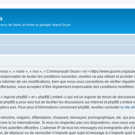
m
eurs, les Padre, se former et partager l'esprit Goum
ous », « notre », « nos », « Communauté Goum » et « https://www.goums.org/aube
t responsable de toutes les conditions suivantes, veuillez ne pas utiliser et acc
informer de ces modifications, bien que nous vous conseillons de vérifier régulièr
fectuées, vous acceptez d’être légalement responsable des conditions modifiées e
 logiciel phpBB » et « phpBB Limited ») qui est un logiciel de forum de discussio
iel phpBB a pour seul but de faciliter les discussions sur internet et phpBB Limit
ptons pas. Pour plus d’informations concernant phpBB, veuillez consulter
le site 
obscène, vulgaire, diffamatoire, choquant, menaçant, pornographique, etc. qui pourr
e la loi internationale. Si vous ne respectez pas ces dispositions, vous vous exp
 et les autorités officielles. L’adresse IP de tous les messages est enregistrée afin 
, de déplacer ou de verrouiller n’importe quel sujet et message à n’importe quel m