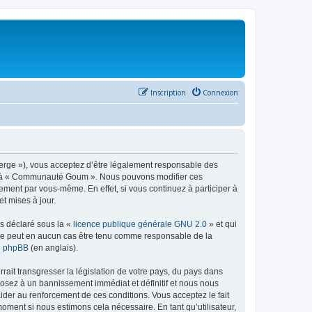
Inscription
Connexion
rge »), vous acceptez d’être légalement responsable des
éder à « Communauté Goum ». Nous pouvons modifier ces
ement par vous-même. En effet, si vous continuez à participer à
t mises à jour.
ns déclaré sous la «
licence publique générale GNU 2.0
» et qui
ed ne peut en aucun cas être tenu comme responsable de la
de phpBB
(en anglais).
ait transgresser la législation de votre pays, du pays dans
osez à un bannissement immédiat et définitif et nous nous
d’aider au renforcement de ces conditions. Vous acceptez le fait
oment si nous estimons cela nécessaire. En tant qu’utilisateur,