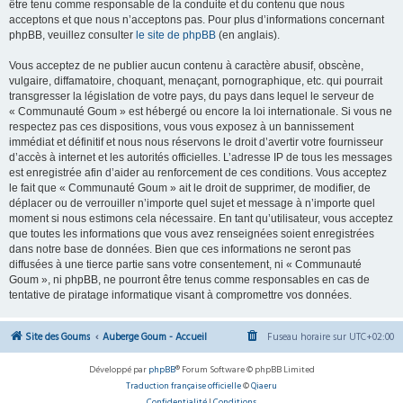
être tenu comme responsable de la conduite et du contenu que nous
acceptons et que nous n’acceptons pas. Pour plus d’informations concernant
phpBB, veuillez consulter
le site de phpBB
(en anglais).
Vous acceptez de ne publier aucun contenu à caractère abusif, obscène,
vulgaire, diffamatoire, choquant, menaçant, pornographique, etc. qui pourrait
transgresser la législation de votre pays, du pays dans lequel le serveur de
« Communauté Goum » est hébergé ou encore la loi internationale. Si vous ne
respectez pas ces dispositions, vous vous exposez à un bannissement
immédiat et définitif et nous nous réservons le droit d’avertir votre fournisseur
d’accès à internet et les autorités officielles. L’adresse IP de tous les messages
est enregistrée afin d’aider au renforcement de ces conditions. Vous acceptez
le fait que « Communauté Goum » ait le droit de supprimer, de modifier, de
déplacer ou de verrouiller n’importe quel sujet et message à n’importe quel
moment si nous estimons cela nécessaire. En tant qu’utilisateur, vous acceptez
que toutes les informations que vous avez renseignées soient enregistrées
dans notre base de données. Bien que ces informations ne seront pas
diffusées à une tierce partie sans votre consentement, ni « Communauté
Goum », ni phpBB, ne pourront être tenus comme responsables en cas de
tentative de piratage informatique visant à compromettre vos données.
Site des Goums
Auberge Goum - Accueil
Fuseau horaire sur
UTC+02:00
Développé par
phpBB
® Forum Software © phpBB Limited
Traduction française officielle
©
Qiaeru
Confidentialité
|
Conditions