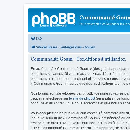
Communauté Gou
Pour rassembler les Goumiers, les Lanc
FAQ
Site des Goums
Auberge Goum - Accueil
Communauté Goum - Conditions d’utilisation
En accédant à « Communauté Goum » (désigné ci-après par « n
conditions suivantes. Si vous n’acceptez pas d’être légalemen
conditions à n’importe quel moment et nous essaierons de vous 
« Communauté Goum » après que des modifications aient été ef
Nos forums sont développés par phpBB (désignés ci-après par «
peut être téléchargé sur
le site de phpBB
(en anglais). Le logic
conduite et du contenu que nous acceptons et que nous n’acce
Vous acceptez de ne publier aucun contenu à caractère abusif, 
lequel le serveur de « Communauté Goum » est hébergé ou encor
réservons le droit d’avertir votre fournisseur d’accès à internet
que « Communauté Goum » ait le droit de supprimer, de modifier