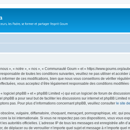
m
eurs, les Padre, se former et partager l'esprit Goum
ous », « notre », « nos », « Communauté Goum » et « https://www.goums.org/aube
t responsable de toutes les conditions suivantes, veuillez ne pas utiliser et acc
informer de ces modifications, bien que nous vous conseillons de vérifier régulièr
fectuées, vous acceptez d’être légalement responsable des conditions modifiées e
 logiciel phpBB » et « phpBB Limited ») qui est un logiciel de forum de discussio
iel phpBB a pour seul but de faciliter les discussions sur internet et phpBB Limit
ptons pas. Pour plus d’informations concernant phpBB, veuillez consulter
le site 
obscène, vulgaire, diffamatoire, choquant, menaçant, pornographique, etc. qui pourr
e la loi internationale. Si vous ne respectez pas ces dispositions, vous vous exp
 et les autorités officielles. L’adresse IP de tous les messages est enregistrée afin 
, de déplacer ou de verrouiller n’importe quel sujet et message à n’importe quel m