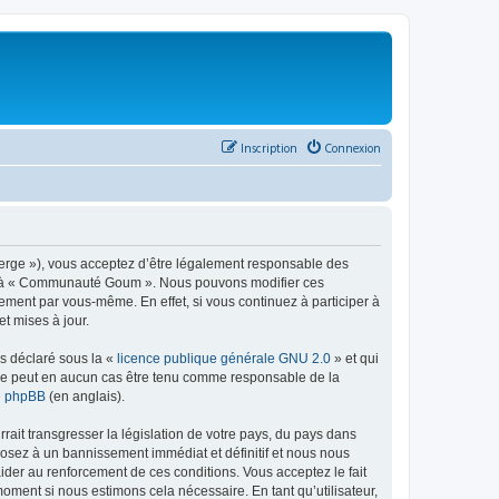
Inscription
Connexion
rge »), vous acceptez d’être légalement responsable des
éder à « Communauté Goum ». Nous pouvons modifier ces
ement par vous-même. En effet, si vous continuez à participer à
t mises à jour.
ns déclaré sous la «
licence publique générale GNU 2.0
» et qui
ed ne peut en aucun cas être tenu comme responsable de la
de phpBB
(en anglais).
ait transgresser la législation de votre pays, du pays dans
osez à un bannissement immédiat et définitif et nous nous
d’aider au renforcement de ces conditions. Vous acceptez le fait
oment si nous estimons cela nécessaire. En tant qu’utilisateur,