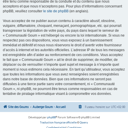
être tenu comme responsable de la conduite et du contenu que nous
acceptons et que nous n’acceptons pas. Pour plus d’informations concernant
phpBB, veuillez consulter
le site de phpBB
(en anglais).
Vous acceptez de ne publier aucun contenu à caractère abusif, obscène,
vulgaire, diffamatoire, choquant, menaçant, pornographique, etc. qui pourrait
transgresser la législation de votre pays, du pays dans lequel le serveur de
« Communauté Goum » est hébergé ou encore la loi internationale. Si vous ne
respectez pas ces dispositions, vous vous exposez à un bannissement
immédiat et définitif et nous nous réservons le droit d’avertir votre fournisseur
d’accès à internet et les autorités officielles. L’adresse IP de tous les messages
est enregistrée afin d’aider au renforcement de ces conditions. Vous acceptez
le fait que « Communauté Goum » ait le droit de supprimer, de modifier, de
déplacer ou de verrouiller n’importe quel sujet et message à n’importe quel
moment si nous estimons cela nécessaire. En tant qu’utilisateur, vous acceptez
que toutes les informations que vous avez renseignées soient enregistrées
dans notre base de données. Bien que ces informations ne seront pas
diffusées à une tierce partie sans votre consentement, ni « Communauté
Goum », ni phpBB, ne pourront être tenus comme responsables en cas de
tentative de piratage informatique visant à compromettre vos données.
Site des Goums
Auberge Goum - Accueil
Fuseau horaire sur
UTC+02:00
Développé par
phpBB
® Forum Software © phpBB Limited
Traduction française officielle
©
Qiaeru
Confidentialité
|
Conditions