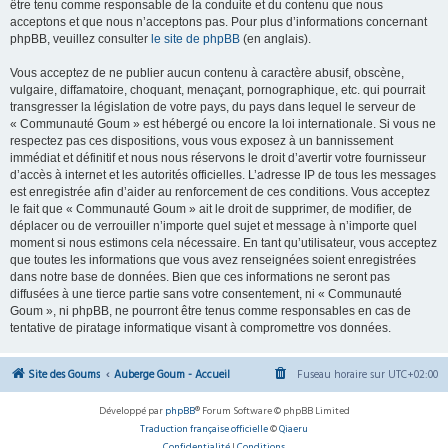
être tenu comme responsable de la conduite et du contenu que nous
acceptons et que nous n’acceptons pas. Pour plus d’informations concernant
phpBB, veuillez consulter
le site de phpBB
(en anglais).
Vous acceptez de ne publier aucun contenu à caractère abusif, obscène,
vulgaire, diffamatoire, choquant, menaçant, pornographique, etc. qui pourrait
transgresser la législation de votre pays, du pays dans lequel le serveur de
« Communauté Goum » est hébergé ou encore la loi internationale. Si vous ne
respectez pas ces dispositions, vous vous exposez à un bannissement
immédiat et définitif et nous nous réservons le droit d’avertir votre fournisseur
d’accès à internet et les autorités officielles. L’adresse IP de tous les messages
est enregistrée afin d’aider au renforcement de ces conditions. Vous acceptez
le fait que « Communauté Goum » ait le droit de supprimer, de modifier, de
déplacer ou de verrouiller n’importe quel sujet et message à n’importe quel
moment si nous estimons cela nécessaire. En tant qu’utilisateur, vous acceptez
que toutes les informations que vous avez renseignées soient enregistrées
dans notre base de données. Bien que ces informations ne seront pas
diffusées à une tierce partie sans votre consentement, ni « Communauté
Goum », ni phpBB, ne pourront être tenus comme responsables en cas de
tentative de piratage informatique visant à compromettre vos données.
Site des Goums
Auberge Goum - Accueil
Fuseau horaire sur
UTC+02:00
Développé par
phpBB
® Forum Software © phpBB Limited
Traduction française officielle
©
Qiaeru
Confidentialité
|
Conditions