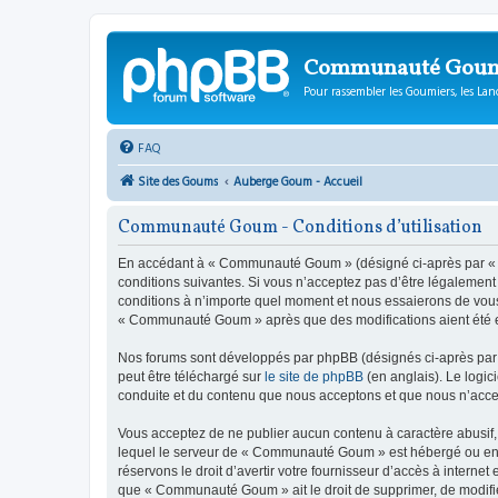
Communauté Gou
Pour rassembler les Goumiers, les Lanc
FAQ
Site des Goums
Auberge Goum - Accueil
Communauté Goum - Conditions d’utilisation
En accédant à « Communauté Goum » (désigné ci-après par « n
conditions suivantes. Si vous n’acceptez pas d’être légalemen
conditions à n’importe quel moment et nous essaierons de vous 
« Communauté Goum » après que des modifications aient été ef
Nos forums sont développés par phpBB (désignés ci-après par «
peut être téléchargé sur
le site de phpBB
(en anglais). Le logic
conduite et du contenu que nous acceptons et que nous n’acce
Vous acceptez de ne publier aucun contenu à caractère abusif, 
lequel le serveur de « Communauté Goum » est hébergé ou encor
réservons le droit d’avertir votre fournisseur d’accès à internet
que « Communauté Goum » ait le droit de supprimer, de modifier