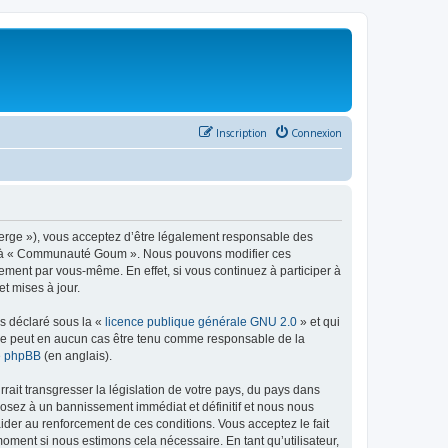
Inscription
Connexion
rge »), vous acceptez d’être légalement responsable des
éder à « Communauté Goum ». Nous pouvons modifier ces
ement par vous-même. En effet, si vous continuez à participer à
t mises à jour.
ns déclaré sous la «
licence publique générale GNU 2.0
» et qui
ed ne peut en aucun cas être tenu comme responsable de la
de phpBB
(en anglais).
ait transgresser la législation de votre pays, du pays dans
osez à un bannissement immédiat et définitif et nous nous
d’aider au renforcement de ces conditions. Vous acceptez le fait
oment si nous estimons cela nécessaire. En tant qu’utilisateur,