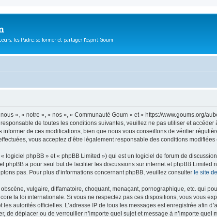
m
eurs, les Padre, se former et partager l'esprit Goum
ous », « notre », « nos », « Communauté Goum » et « https://www.goums.org/aube
t responsable de toutes les conditions suivantes, veuillez ne pas utiliser et acc
informer de ces modifications, bien que nous vous conseillons de vérifier régulièr
fectuées, vous acceptez d’être légalement responsable des conditions modifiées e
 logiciel phpBB » et « phpBB Limited ») qui est un logiciel de forum de discussio
iel phpBB a pour seul but de faciliter les discussions sur internet et phpBB Limit
ptons pas. Pour plus d’informations concernant phpBB, veuillez consulter
le site 
obscène, vulgaire, diffamatoire, choquant, menaçant, pornographique, etc. qui pourr
e la loi internationale. Si vous ne respectez pas ces dispositions, vous vous exp
 et les autorités officielles. L’adresse IP de tous les messages est enregistrée afin 
, de déplacer ou de verrouiller n’importe quel sujet et message à n’importe quel m