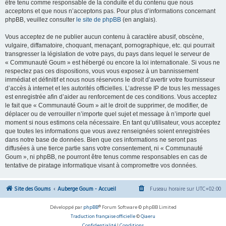
être tenu comme responsable de la conduite et du contenu que nous
acceptons et que nous n’acceptons pas. Pour plus d’informations concernant
phpBB, veuillez consulter
le site de phpBB
(en anglais).
Vous acceptez de ne publier aucun contenu à caractère abusif, obscène,
vulgaire, diffamatoire, choquant, menaçant, pornographique, etc. qui pourrait
transgresser la législation de votre pays, du pays dans lequel le serveur de
« Communauté Goum » est hébergé ou encore la loi internationale. Si vous ne
respectez pas ces dispositions, vous vous exposez à un bannissement
immédiat et définitif et nous nous réservons le droit d’avertir votre fournisseur
d’accès à internet et les autorités officielles. L’adresse IP de tous les messages
est enregistrée afin d’aider au renforcement de ces conditions. Vous acceptez
le fait que « Communauté Goum » ait le droit de supprimer, de modifier, de
déplacer ou de verrouiller n’importe quel sujet et message à n’importe quel
moment si nous estimons cela nécessaire. En tant qu’utilisateur, vous acceptez
que toutes les informations que vous avez renseignées soient enregistrées
dans notre base de données. Bien que ces informations ne seront pas
diffusées à une tierce partie sans votre consentement, ni « Communauté
Goum », ni phpBB, ne pourront être tenus comme responsables en cas de
tentative de piratage informatique visant à compromettre vos données.
Site des Goums
Auberge Goum - Accueil
Fuseau horaire sur
UTC+02:00
Développé par
phpBB
® Forum Software © phpBB Limited
Traduction française officielle
©
Qiaeru
Confidentialité
|
Conditions