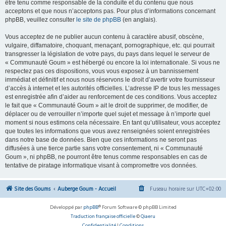
être tenu comme responsable de la conduite et du contenu que nous
acceptons et que nous n’acceptons pas. Pour plus d’informations concernant
phpBB, veuillez consulter
le site de phpBB
(en anglais).
Vous acceptez de ne publier aucun contenu à caractère abusif, obscène,
vulgaire, diffamatoire, choquant, menaçant, pornographique, etc. qui pourrait
transgresser la législation de votre pays, du pays dans lequel le serveur de
« Communauté Goum » est hébergé ou encore la loi internationale. Si vous ne
respectez pas ces dispositions, vous vous exposez à un bannissement
immédiat et définitif et nous nous réservons le droit d’avertir votre fournisseur
d’accès à internet et les autorités officielles. L’adresse IP de tous les messages
est enregistrée afin d’aider au renforcement de ces conditions. Vous acceptez
le fait que « Communauté Goum » ait le droit de supprimer, de modifier, de
déplacer ou de verrouiller n’importe quel sujet et message à n’importe quel
moment si nous estimons cela nécessaire. En tant qu’utilisateur, vous acceptez
que toutes les informations que vous avez renseignées soient enregistrées
dans notre base de données. Bien que ces informations ne seront pas
diffusées à une tierce partie sans votre consentement, ni « Communauté
Goum », ni phpBB, ne pourront être tenus comme responsables en cas de
tentative de piratage informatique visant à compromettre vos données.
Site des Goums
Auberge Goum - Accueil
Fuseau horaire sur
UTC+02:00
Développé par
phpBB
® Forum Software © phpBB Limited
Traduction française officielle
©
Qiaeru
Confidentialité
|
Conditions