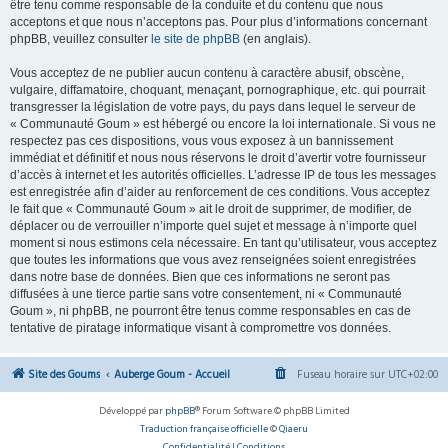
être tenu comme responsable de la conduite et du contenu que nous
acceptons et que nous n’acceptons pas. Pour plus d’informations concernant
phpBB, veuillez consulter
le site de phpBB
(en anglais).
Vous acceptez de ne publier aucun contenu à caractère abusif, obscène,
vulgaire, diffamatoire, choquant, menaçant, pornographique, etc. qui pourrait
transgresser la législation de votre pays, du pays dans lequel le serveur de
« Communauté Goum » est hébergé ou encore la loi internationale. Si vous ne
respectez pas ces dispositions, vous vous exposez à un bannissement
immédiat et définitif et nous nous réservons le droit d’avertir votre fournisseur
d’accès à internet et les autorités officielles. L’adresse IP de tous les messages
est enregistrée afin d’aider au renforcement de ces conditions. Vous acceptez
le fait que « Communauté Goum » ait le droit de supprimer, de modifier, de
déplacer ou de verrouiller n’importe quel sujet et message à n’importe quel
moment si nous estimons cela nécessaire. En tant qu’utilisateur, vous acceptez
que toutes les informations que vous avez renseignées soient enregistrées
dans notre base de données. Bien que ces informations ne seront pas
diffusées à une tierce partie sans votre consentement, ni « Communauté
Goum », ni phpBB, ne pourront être tenus comme responsables en cas de
tentative de piratage informatique visant à compromettre vos données.
Site des Goums
Auberge Goum - Accueil
Fuseau horaire sur
UTC+02:00
Développé par
phpBB
® Forum Software © phpBB Limited
Traduction française officielle
©
Qiaeru
Confidentialité
|
Conditions