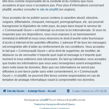
être tenu comme responsable de la conduite et du contenu que nous
acceptons et que nous n’acceptons pas. Pour plus d’informations concernant
phpBB, veuillez consulter
le site de phpBB
(en anglais).
Vous acceptez de ne publier aucun contenu à caractère abusif, obscène,
vulgaire, diffamatoire, choquant, menaçant, pornographique, etc. qui pourrait
transgresser la législation de votre pays, du pays dans lequel le serveur de
« Communauté Goum » est hébergé ou encore la loi internationale. Si vous ne
respectez pas ces dispositions, vous vous exposez à un bannissement
immédiat et définitif et nous nous réservons le droit d’avertir votre fournisseur
d’accès à internet et les autorités officielles. L’adresse IP de tous les messages
est enregistrée afin d’aider au renforcement de ces conditions. Vous acceptez
le fait que « Communauté Goum » ait le droit de supprimer, de modifier, de
déplacer ou de verrouiller n’importe quel sujet et message à n’importe quel
moment si nous estimons cela nécessaire. En tant qu’utilisateur, vous acceptez
que toutes les informations que vous avez renseignées soient enregistrées
dans notre base de données. Bien que ces informations ne seront pas
diffusées à une tierce partie sans votre consentement, ni « Communauté
Goum », ni phpBB, ne pourront être tenus comme responsables en cas de
tentative de piratage informatique visant à compromettre vos données.
Site des Goums
Auberge Goum - Accueil
Fuseau horaire sur
UTC+02:00
Développé par
phpBB
® Forum Software © phpBB Limited
Traduction française officielle
©
Qiaeru
Confidentialité
|
Conditions