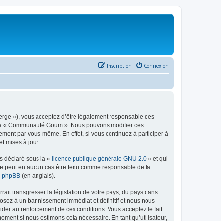
Inscription
Connexion
rge »), vous acceptez d’être légalement responsable des
éder à « Communauté Goum ». Nous pouvons modifier ces
ement par vous-même. En effet, si vous continuez à participer à
t mises à jour.
ns déclaré sous la «
licence publique générale GNU 2.0
» et qui
ed ne peut en aucun cas être tenu comme responsable de la
de phpBB
(en anglais).
ait transgresser la législation de votre pays, du pays dans
osez à un bannissement immédiat et définitif et nous nous
d’aider au renforcement de ces conditions. Vous acceptez le fait
oment si nous estimons cela nécessaire. En tant qu’utilisateur,