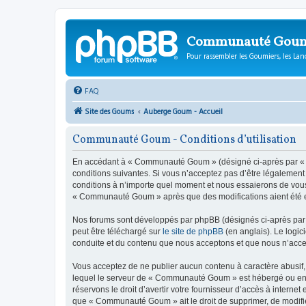
Communauté Gou
Pour rassembler les Goumiers, les Lanc
FAQ
Site des Goums
Auberge Goum - Accueil
Communauté Goum - Conditions d’utilisation
En accédant à « Communauté Goum » (désigné ci-après par « n
conditions suivantes. Si vous n’acceptez pas d’être légalemen
conditions à n’importe quel moment et nous essaierons de vous 
« Communauté Goum » après que des modifications aient été ef
Nos forums sont développés par phpBB (désignés ci-après par «
peut être téléchargé sur
le site de phpBB
(en anglais). Le logic
conduite et du contenu que nous acceptons et que nous n’acce
Vous acceptez de ne publier aucun contenu à caractère abusif, 
lequel le serveur de « Communauté Goum » est hébergé ou encor
réservons le droit d’avertir votre fournisseur d’accès à internet
que « Communauté Goum » ait le droit de supprimer, de modifier