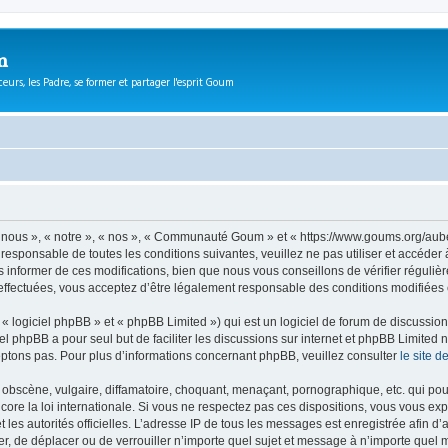
m
eurs, les Padre, se former et partager l'esprit Goum
ous », « notre », « nos », « Communauté Goum » et « https://www.goums.org/aube
t responsable de toutes les conditions suivantes, veuillez ne pas utiliser et acc
informer de ces modifications, bien que nous vous conseillons de vérifier régulièr
fectuées, vous acceptez d’être légalement responsable des conditions modifiées e
 logiciel phpBB » et « phpBB Limited ») qui est un logiciel de forum de discussio
iel phpBB a pour seul but de faciliter les discussions sur internet et phpBB Limit
ptons pas. Pour plus d’informations concernant phpBB, veuillez consulter
le site 
obscène, vulgaire, diffamatoire, choquant, menaçant, pornographique, etc. qui pourr
e la loi internationale. Si vous ne respectez pas ces dispositions, vous vous exp
 et les autorités officielles. L’adresse IP de tous les messages est enregistrée afin 
, de déplacer ou de verrouiller n’importe quel sujet et message à n’importe quel m