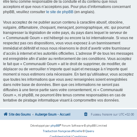
être tenu comme responsable de la conduite et du contenu que nous
acceptons et que nous n’acceptons pas. Pour plus d’informations concernant
phpBB, veuillez consulter
le site de phpBB
(en anglais).
Vous acceptez de ne publier aucun contenu à caractère abusif, obscène,
vulgaire, diffamatoire, choquant, menaçant, pornographique, etc. qui pourrait
transgresser la législation de votre pays, du pays dans lequel le serveur de
« Communauté Goum » est hébergé ou encore la loi internationale. Si vous ne
respectez pas ces dispositions, vous vous exposez à un bannissement
immédiat et définitif et nous nous réservons le droit d’avertir votre fournisseur
d’accès à internet et les autorités officielles. L’adresse IP de tous les messages
est enregistrée afin d’aider au renforcement de ces conditions. Vous acceptez
le fait que « Communauté Goum » ait le droit de supprimer, de modifier, de
déplacer ou de verrouiller n’importe quel sujet et message à n’importe quel
moment si nous estimons cela nécessaire. En tant qu’utilisateur, vous acceptez
que toutes les informations que vous avez renseignées soient enregistrées
dans notre base de données. Bien que ces informations ne seront pas
diffusées à une tierce partie sans votre consentement, ni « Communauté
Goum », ni phpBB, ne pourront être tenus comme responsables en cas de
tentative de piratage informatique visant à compromettre vos données.
Site des Goums
Auberge Goum - Accueil
Fuseau horaire sur
UTC+02:00
Développé par
phpBB
® Forum Software © phpBB Limited
Traduction française officielle
©
Qiaeru
Confidentialité
|
Conditions