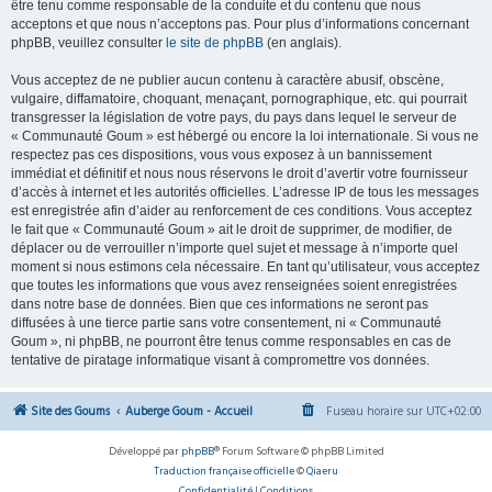
être tenu comme responsable de la conduite et du contenu que nous
acceptons et que nous n’acceptons pas. Pour plus d’informations concernant
phpBB, veuillez consulter
le site de phpBB
(en anglais).
Vous acceptez de ne publier aucun contenu à caractère abusif, obscène,
vulgaire, diffamatoire, choquant, menaçant, pornographique, etc. qui pourrait
transgresser la législation de votre pays, du pays dans lequel le serveur de
« Communauté Goum » est hébergé ou encore la loi internationale. Si vous ne
respectez pas ces dispositions, vous vous exposez à un bannissement
immédiat et définitif et nous nous réservons le droit d’avertir votre fournisseur
d’accès à internet et les autorités officielles. L’adresse IP de tous les messages
est enregistrée afin d’aider au renforcement de ces conditions. Vous acceptez
le fait que « Communauté Goum » ait le droit de supprimer, de modifier, de
déplacer ou de verrouiller n’importe quel sujet et message à n’importe quel
moment si nous estimons cela nécessaire. En tant qu’utilisateur, vous acceptez
que toutes les informations que vous avez renseignées soient enregistrées
dans notre base de données. Bien que ces informations ne seront pas
diffusées à une tierce partie sans votre consentement, ni « Communauté
Goum », ni phpBB, ne pourront être tenus comme responsables en cas de
tentative de piratage informatique visant à compromettre vos données.
Site des Goums
Auberge Goum - Accueil
Fuseau horaire sur
UTC+02:00
Développé par
phpBB
® Forum Software © phpBB Limited
Traduction française officielle
©
Qiaeru
Confidentialité
|
Conditions