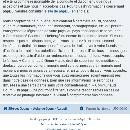
être tenu comme responsable de la conduite et du contenu que nous
acceptons et que nous n’acceptons pas. Pour plus d’informations concernant
phpBB, veuillez consulter
le site de phpBB
(en anglais).
Vous acceptez de ne publier aucun contenu à caractère abusif, obscène,
vulgaire, diffamatoire, choquant, menaçant, pornographique, etc. qui pourrait
transgresser la législation de votre pays, du pays dans lequel le serveur de
« Communauté Goum » est hébergé ou encore la loi internationale. Si vous ne
respectez pas ces dispositions, vous vous exposez à un bannissement
immédiat et définitif et nous nous réservons le droit d’avertir votre fournisseur
d’accès à internet et les autorités officielles. L’adresse IP de tous les messages
est enregistrée afin d’aider au renforcement de ces conditions. Vous acceptez
le fait que « Communauté Goum » ait le droit de supprimer, de modifier, de
déplacer ou de verrouiller n’importe quel sujet et message à n’importe quel
moment si nous estimons cela nécessaire. En tant qu’utilisateur, vous acceptez
que toutes les informations que vous avez renseignées soient enregistrées
dans notre base de données. Bien que ces informations ne seront pas
diffusées à une tierce partie sans votre consentement, ni « Communauté
Goum », ni phpBB, ne pourront être tenus comme responsables en cas de
tentative de piratage informatique visant à compromettre vos données.
Site des Goums
Auberge Goum - Accueil
Fuseau horaire sur
UTC+02:00
Développé par
phpBB
® Forum Software © phpBB Limited
Traduction française officielle
©
Qiaeru
Confidentialité
|
Conditions