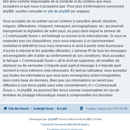
être tenu comme responsable de la conduite et du contenu que nous
acceptons et que nous n’acceptons pas. Pour plus d’informations concernant
phpBB, veuillez consulter
le site de phpBB
(en anglais).
Vous acceptez de ne publier aucun contenu à caractère abusif, obscène,
vulgaire, diffamatoire, choquant, menaçant, pornographique, etc. qui pourrait
transgresser la législation de votre pays, du pays dans lequel le serveur de
« Communauté Goum » est hébergé ou encore la loi internationale. Si vous ne
respectez pas ces dispositions, vous vous exposez à un bannissement
immédiat et définitif et nous nous réservons le droit d’avertir votre fournisseur
d’accès à internet et les autorités officielles. L’adresse IP de tous les messages
est enregistrée afin d’aider au renforcement de ces conditions. Vous acceptez
le fait que « Communauté Goum » ait le droit de supprimer, de modifier, de
déplacer ou de verrouiller n’importe quel sujet et message à n’importe quel
moment si nous estimons cela nécessaire. En tant qu’utilisateur, vous acceptez
que toutes les informations que vous avez renseignées soient enregistrées
dans notre base de données. Bien que ces informations ne seront pas
diffusées à une tierce partie sans votre consentement, ni « Communauté
Goum », ni phpBB, ne pourront être tenus comme responsables en cas de
tentative de piratage informatique visant à compromettre vos données.
Site des Goums
Auberge Goum - Accueil
Fuseau horaire sur
UTC+02:00
Développé par
phpBB
® Forum Software © phpBB Limited
Traduction française officielle
©
Qiaeru
Confidentialité
|
Conditions