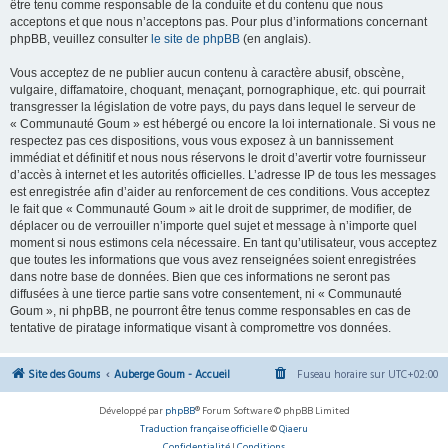
être tenu comme responsable de la conduite et du contenu que nous
acceptons et que nous n’acceptons pas. Pour plus d’informations concernant
phpBB, veuillez consulter
le site de phpBB
(en anglais).
Vous acceptez de ne publier aucun contenu à caractère abusif, obscène,
vulgaire, diffamatoire, choquant, menaçant, pornographique, etc. qui pourrait
transgresser la législation de votre pays, du pays dans lequel le serveur de
« Communauté Goum » est hébergé ou encore la loi internationale. Si vous ne
respectez pas ces dispositions, vous vous exposez à un bannissement
immédiat et définitif et nous nous réservons le droit d’avertir votre fournisseur
d’accès à internet et les autorités officielles. L’adresse IP de tous les messages
est enregistrée afin d’aider au renforcement de ces conditions. Vous acceptez
le fait que « Communauté Goum » ait le droit de supprimer, de modifier, de
déplacer ou de verrouiller n’importe quel sujet et message à n’importe quel
moment si nous estimons cela nécessaire. En tant qu’utilisateur, vous acceptez
que toutes les informations que vous avez renseignées soient enregistrées
dans notre base de données. Bien que ces informations ne seront pas
diffusées à une tierce partie sans votre consentement, ni « Communauté
Goum », ni phpBB, ne pourront être tenus comme responsables en cas de
tentative de piratage informatique visant à compromettre vos données.
Site des Goums
Auberge Goum - Accueil
Fuseau horaire sur
UTC+02:00
Développé par
phpBB
® Forum Software © phpBB Limited
Traduction française officielle
©
Qiaeru
Confidentialité
|
Conditions