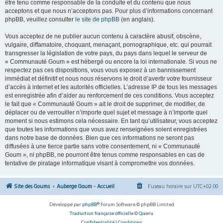
être tenu comme responsable de la conduite et du contenu que nous
acceptons et que nous n’acceptons pas. Pour plus d’informations concernant
phpBB, veuillez consulter
le site de phpBB
(en anglais).
Vous acceptez de ne publier aucun contenu à caractère abusif, obscène,
vulgaire, diffamatoire, choquant, menaçant, pornographique, etc. qui pourrait
transgresser la législation de votre pays, du pays dans lequel le serveur de
« Communauté Goum » est hébergé ou encore la loi internationale. Si vous ne
respectez pas ces dispositions, vous vous exposez à un bannissement
immédiat et définitif et nous nous réservons le droit d’avertir votre fournisseur
d’accès à internet et les autorités officielles. L’adresse IP de tous les messages
est enregistrée afin d’aider au renforcement de ces conditions. Vous acceptez
le fait que « Communauté Goum » ait le droit de supprimer, de modifier, de
déplacer ou de verrouiller n’importe quel sujet et message à n’importe quel
moment si nous estimons cela nécessaire. En tant qu’utilisateur, vous acceptez
que toutes les informations que vous avez renseignées soient enregistrées
dans notre base de données. Bien que ces informations ne seront pas
diffusées à une tierce partie sans votre consentement, ni « Communauté
Goum », ni phpBB, ne pourront être tenus comme responsables en cas de
tentative de piratage informatique visant à compromettre vos données.
Site des Goums
Auberge Goum - Accueil
Fuseau horaire sur
UTC+02:00
Développé par
phpBB
® Forum Software © phpBB Limited
Traduction française officielle
©
Qiaeru
Confidentialité
|
Conditions