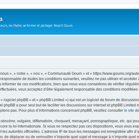
m
eurs, les Padre, se former et partager l'esprit Goum
ous », « notre », « nos », « Communauté Goum » et « https://www.goums.org/aube
t responsable de toutes les conditions suivantes, veuillez ne pas utiliser et acc
informer de ces modifications, bien que nous vous conseillons de vérifier régulièr
fectuées, vous acceptez d’être légalement responsable des conditions modifiées e
 logiciel phpBB » et « phpBB Limited ») qui est un logiciel de forum de discussio
iel phpBB a pour seul but de faciliter les discussions sur internet et phpBB Limit
ptons pas. Pour plus d’informations concernant phpBB, veuillez consulter
le site 
obscène, vulgaire, diffamatoire, choquant, menaçant, pornographique, etc. qui pourr
e la loi internationale. Si vous ne respectez pas ces dispositions, vous vous exp
 et les autorités officielles. L’adresse IP de tous les messages est enregistrée afin 
, de déplacer ou de verrouiller n’importe quel sujet et message à n’importe quel m