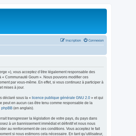
Inscription
Connexion
rge »), vous acceptez d’être légalement responsable des
éder à « Communauté Goum ». Nous pouvons modifier ces
ement par vous-même. En effet, si vous continuez à participer à
t mises à jour.
ns déclaré sous la «
licence publique générale GNU 2.0
» et qui
ed ne peut en aucun cas être tenu comme responsable de la
de phpBB
(en anglais).
ait transgresser la législation de votre pays, du pays dans
osez à un bannissement immédiat et définitif et nous nous
d’aider au renforcement de ces conditions. Vous acceptez le fait
oment si nous estimons cela nécessaire. En tant qu’utilisateur,