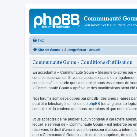
Communauté Gou
Pour rassembler les Goumiers, les Lanc
FAQ
Site des Goums
Auberge Goum - Accueil
Communauté Goum - Conditions d’utilisation
En accédant à « Communauté Goum » (désigné ci-après par « n
conditions suivantes. Si vous n’acceptez pas d’être légalemen
conditions à n’importe quel moment et nous essaierons de vous 
« Communauté Goum » après que des modifications aient été ef
Nos forums sont développés par phpBB (désignés ci-après par «
peut être téléchargé sur
le site de phpBB
(en anglais). Le logic
conduite et du contenu que nous acceptons et que nous n’acce
Vous acceptez de ne publier aucun contenu à caractère abusif, 
lequel le serveur de « Communauté Goum » est hébergé ou encor
réservons le droit d’avertir votre fournisseur d’accès à internet
que « Communauté Goum » ait le droit de supprimer, de modifier