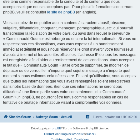
être tenu comme responsable de la conduite et du contenu que nous
acceptons et que nous n’acceptons pas. Pour plus d’informations concernant
phpBB, veuillez consulter
le site de phpBB
(en anglais).
Vous acceptez de ne publier aucun contenu à caractère abusif, obscène,
vulgaire, diffamatoire, choquant, menaçant, pornographique, etc. qui pourrait
transgresser la législation de votre pays, du pays dans lequel le serveur de
« Communauté Goum » est hébergé ou encore la loi internationale. Si vous ne
respectez pas ces dispositions, vous vous exposez à un bannissement
immédiat et définitif et nous nous réservons le droit d’avertir votre fournisseur
d’accès à internet et les autorités officielles. L’adresse IP de tous les messages
est enregistrée afin d’aider au renforcement de ces conditions. Vous acceptez
le fait que « Communauté Goum » ait le droit de supprimer, de modifier, de
déplacer ou de verrouiller n’importe quel sujet et message à n’importe quel
moment si nous estimons cela nécessaire. En tant qu’utilisateur, vous acceptez
que toutes les informations que vous avez renseignées soient enregistrées
dans notre base de données. Bien que ces informations ne seront pas
diffusées à une tierce partie sans votre consentement, ni « Communauté
Goum », ni phpBB, ne pourront être tenus comme responsables en cas de
tentative de piratage informatique visant à compromettre vos données.
Site des Goums
Auberge Goum - Accueil
Fuseau horaire sur
UTC+02:00
Développé par
phpBB
® Forum Software © phpBB Limited
Traduction française officielle
©
Qiaeru
Confidentialité
|
Conditions