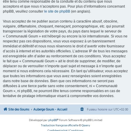
être tenu comme responsable de la conduite et du contenu que nous
acceptons et que nous n’acceptons pas. Pour plus d’informations concernant
phpBB, veuillez consulter
le site de phpBB
(en anglais).
Vous acceptez de ne publier aucun contenu à caractère abusif, obscène,
vulgaire, diffamatoire, choquant, menaçant, pornographique, etc. qui pourrait
transgresser la législation de votre pays, du pays dans lequel le serveur de
« Communauté Goum » est hébergé ou encore la loi internationale. Si vous ne
respectez pas ces dispositions, vous vous exposez à un bannissement
immédiat et définitif et nous nous réservons le droit d’avertir votre fournisseur
d’accès à internet et les autorités officielles. L’adresse IP de tous les messages
est enregistrée afin d’aider au renforcement de ces conditions. Vous acceptez
le fait que « Communauté Goum » ait le droit de supprimer, de modifier, de
déplacer ou de verrouiller n’importe quel sujet et message à n’importe quel
moment si nous estimons cela nécessaire. En tant qu’utilisateur, vous acceptez
que toutes les informations que vous avez renseignées soient enregistrées
dans notre base de données. Bien que ces informations ne seront pas
diffusées à une tierce partie sans votre consentement, ni « Communauté
Goum », ni phpBB, ne pourront être tenus comme responsables en cas de
tentative de piratage informatique visant à compromettre vos données.
Site des Goums
Auberge Goum - Accueil
Fuseau horaire sur
UTC+02:00
Développé par
phpBB
® Forum Software © phpBB Limited
Traduction française officielle
©
Qiaeru
Confidentialité
|
Conditions