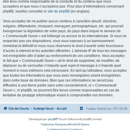
être tenu comme responsable de la conduite et du contenu que nous
acceptons et que nous n’acceptons pas. Pour plus d’informations concernant
phpBB, veuillez consulter
le site de phpBB
(en anglais).
Vous acceptez de ne publier aucun contenu à caractère abusif, obscène,
vulgaire, diffamatoire, choquant, menaçant, pornographique, etc. qui pourrait
transgresser la législation de votre pays, du pays dans lequel le serveur de
« Communauté Goum » est hébergé ou encore la loi internationale. Si vous ne
respectez pas ces dispositions, vous vous exposez à un bannissement
immédiat et définitif et nous nous réservons le droit d’avertir votre fournisseur
d’accès à internet et les autorités officielles. L’adresse IP de tous les messages
est enregistrée afin d’aider au renforcement de ces conditions. Vous acceptez
le fait que « Communauté Goum » ait le droit de supprimer, de modifier, de
déplacer ou de verrouiller n’importe quel sujet et message à n’importe quel
moment si nous estimons cela nécessaire. En tant qu’utilisateur, vous acceptez
que toutes les informations que vous avez renseignées soient enregistrées
dans notre base de données. Bien que ces informations ne seront pas
diffusées à une tierce partie sans votre consentement, ni « Communauté
Goum », ni phpBB, ne pourront être tenus comme responsables en cas de
tentative de piratage informatique visant à compromettre vos données.
Site des Goums
Auberge Goum - Accueil
Fuseau horaire sur
UTC+02:00
Développé par
phpBB
® Forum Software © phpBB Limited
Traduction française officielle
©
Qiaeru
Confidentialité
|
Conditions