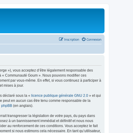
Inscription
Connexion
rge »), vous acceptez d’être légalement responsable des
éder à « Communauté Goum ». Nous pouvons modifier ces
ement par vous-même. En effet, si vous continuez à participer à
t mises à jour.
ns déclaré sous la «
licence publique générale GNU 2.0
» et qui
ed ne peut en aucun cas être tenu comme responsable de la
de phpBB
(en anglais).
ait transgresser la législation de votre pays, du pays dans
osez à un bannissement immédiat et définitif et nous nous
d’aider au renforcement de ces conditions. Vous acceptez le fait
oment si nous estimons cela nécessaire. En tant qu’utilisateur,