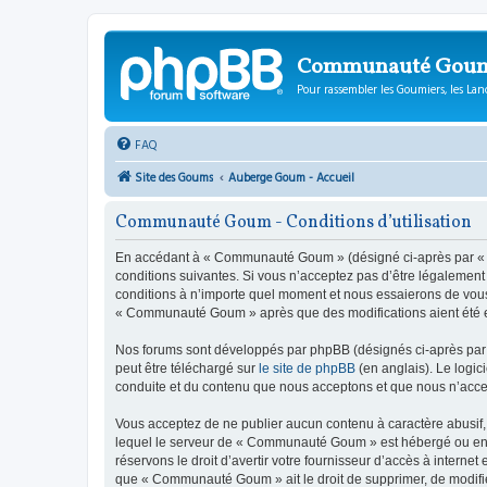
Communauté Gou
Pour rassembler les Goumiers, les Lanc
FAQ
Site des Goums
Auberge Goum - Accueil
Communauté Goum - Conditions d’utilisation
En accédant à « Communauté Goum » (désigné ci-après par « n
conditions suivantes. Si vous n’acceptez pas d’être légalemen
conditions à n’importe quel moment et nous essaierons de vous 
« Communauté Goum » après que des modifications aient été ef
Nos forums sont développés par phpBB (désignés ci-après par «
peut être téléchargé sur
le site de phpBB
(en anglais). Le logic
conduite et du contenu que nous acceptons et que nous n’acce
Vous acceptez de ne publier aucun contenu à caractère abusif, 
lequel le serveur de « Communauté Goum » est hébergé ou encor
réservons le droit d’avertir votre fournisseur d’accès à internet
que « Communauté Goum » ait le droit de supprimer, de modifier