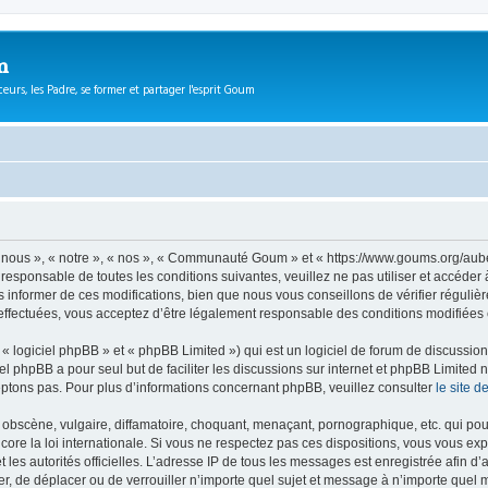
m
eurs, les Padre, se former et partager l'esprit Goum
ous », « notre », « nos », « Communauté Goum » et « https://www.goums.org/aube
t responsable de toutes les conditions suivantes, veuillez ne pas utiliser et acc
informer de ces modifications, bien que nous vous conseillons de vérifier régulièr
fectuées, vous acceptez d’être légalement responsable des conditions modifiées e
 logiciel phpBB » et « phpBB Limited ») qui est un logiciel de forum de discussio
iel phpBB a pour seul but de faciliter les discussions sur internet et phpBB Limit
ptons pas. Pour plus d’informations concernant phpBB, veuillez consulter
le site 
obscène, vulgaire, diffamatoire, choquant, menaçant, pornographique, etc. qui pourr
e la loi internationale. Si vous ne respectez pas ces dispositions, vous vous exp
 et les autorités officielles. L’adresse IP de tous les messages est enregistrée afin 
, de déplacer ou de verrouiller n’importe quel sujet et message à n’importe quel m