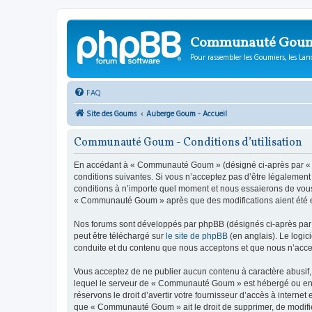
Communauté Gou
Pour rassembler les Goumiers, les Lanc
FAQ
Site des Goums
Auberge Goum - Accueil
Communauté Goum - Conditions d’utilisation
En accédant à « Communauté Goum » (désigné ci-après par « n
conditions suivantes. Si vous n’acceptez pas d’être légalemen
conditions à n’importe quel moment et nous essaierons de vous 
« Communauté Goum » après que des modifications aient été ef
Nos forums sont développés par phpBB (désignés ci-après par «
peut être téléchargé sur
le site de phpBB
(en anglais). Le logic
conduite et du contenu que nous acceptons et que nous n’acce
Vous acceptez de ne publier aucun contenu à caractère abusif, 
lequel le serveur de « Communauté Goum » est hébergé ou encor
réservons le droit d’avertir votre fournisseur d’accès à internet
que « Communauté Goum » ait le droit de supprimer, de modifier