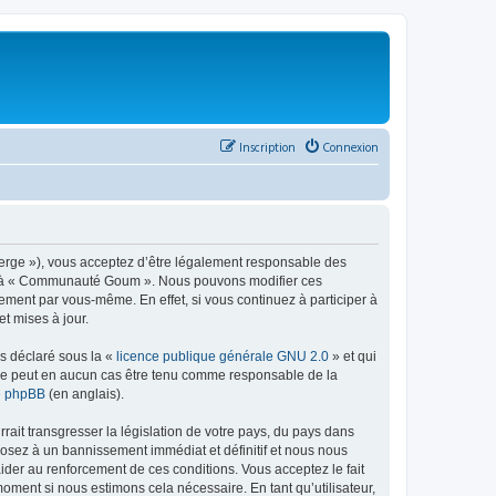
Inscription
Connexion
rge »), vous acceptez d’être légalement responsable des
éder à « Communauté Goum ». Nous pouvons modifier ces
ement par vous-même. En effet, si vous continuez à participer à
t mises à jour.
ns déclaré sous la «
licence publique générale GNU 2.0
» et qui
ed ne peut en aucun cas être tenu comme responsable de la
de phpBB
(en anglais).
ait transgresser la législation de votre pays, du pays dans
osez à un bannissement immédiat et définitif et nous nous
d’aider au renforcement de ces conditions. Vous acceptez le fait
oment si nous estimons cela nécessaire. En tant qu’utilisateur,