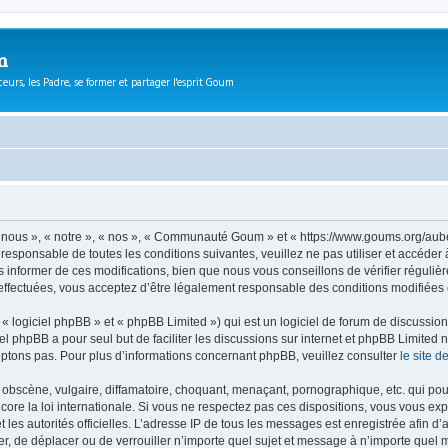
m
eurs, les Padre, se former et partager l'esprit Goum
ous », « notre », « nos », « Communauté Goum » et « https://www.goums.org/aube
t responsable de toutes les conditions suivantes, veuillez ne pas utiliser et acc
informer de ces modifications, bien que nous vous conseillons de vérifier régulièr
fectuées, vous acceptez d’être légalement responsable des conditions modifiées e
 logiciel phpBB » et « phpBB Limited ») qui est un logiciel de forum de discussio
iel phpBB a pour seul but de faciliter les discussions sur internet et phpBB Limit
ptons pas. Pour plus d’informations concernant phpBB, veuillez consulter
le site 
obscène, vulgaire, diffamatoire, choquant, menaçant, pornographique, etc. qui pourr
e la loi internationale. Si vous ne respectez pas ces dispositions, vous vous exp
 et les autorités officielles. L’adresse IP de tous les messages est enregistrée afin 
, de déplacer ou de verrouiller n’importe quel sujet et message à n’importe quel m