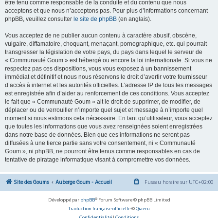
être tenu comme responsable de la conduite et du contenu que nous
acceptons et que nous n’acceptons pas. Pour plus d’informations concernant
phpBB, veuillez consulter
le site de phpBB
(en anglais).
Vous acceptez de ne publier aucun contenu à caractère abusif, obscène,
vulgaire, diffamatoire, choquant, menaçant, pornographique, etc. qui pourrait
transgresser la législation de votre pays, du pays dans lequel le serveur de
« Communauté Goum » est hébergé ou encore la loi internationale. Si vous ne
respectez pas ces dispositions, vous vous exposez à un bannissement
immédiat et définitif et nous nous réservons le droit d’avertir votre fournisseur
d’accès à internet et les autorités officielles. L’adresse IP de tous les messages
est enregistrée afin d’aider au renforcement de ces conditions. Vous acceptez
le fait que « Communauté Goum » ait le droit de supprimer, de modifier, de
déplacer ou de verrouiller n’importe quel sujet et message à n’importe quel
moment si nous estimons cela nécessaire. En tant qu’utilisateur, vous acceptez
que toutes les informations que vous avez renseignées soient enregistrées
dans notre base de données. Bien que ces informations ne seront pas
diffusées à une tierce partie sans votre consentement, ni « Communauté
Goum », ni phpBB, ne pourront être tenus comme responsables en cas de
tentative de piratage informatique visant à compromettre vos données.
Site des Goums
Auberge Goum - Accueil
Fuseau horaire sur
UTC+02:00
Développé par
phpBB
® Forum Software © phpBB Limited
Traduction française officielle
©
Qiaeru
Confidentialité
|
Conditions